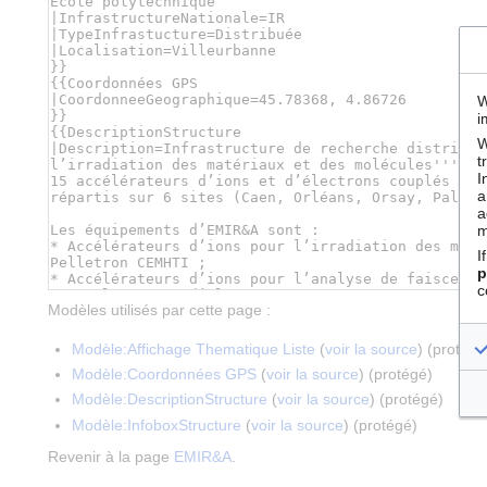
W
i
W
t
I
a
a
m
I
p
c
Modèles utilisés par cette page :
Modèle:Affichage Thematique Liste
(
voir la source
) (protégé
Modèle:Coordonnées GPS
(
voir la source
) (protégé)
Modèle:DescriptionStructure
(
voir la source
) (protégé)
Modèle:InfoboxStructure
(
voir la source
) (protégé)
Revenir à la page
EMIR&A
.