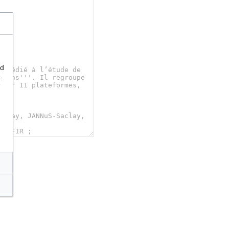
nd
.
e