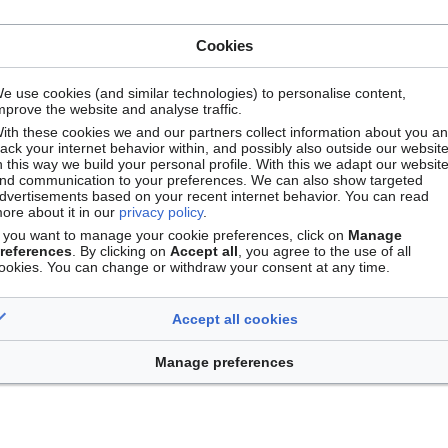
Cookies
e use cookies (and similar technologies) to personalise content,
mprove the website and analyse traffic.
ith these cookies we and our partners collect information about you a
rack your internet behavior within, and possibly also outside our website
n this way we build your personal profile. With this we adapt our websit
nd communication to your preferences. We can also show targeted
dvertisements based on your recent internet behavior. You can read
ore about it in our
privacy policy
.
f you want to manage your cookie preferences, click on
Manage
references
. By clicking on
Accept all
, you agree to the use of all
ookies. You can change or withdraw your consent at any time.
Accept all cookies
)
Manage preferences