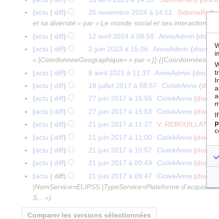
1
c
a
u
f
A
8
actu
diff
26 novembre 2024 à 14:51
SidonieRaffy
2
u
r
c
é
u
a
et sa diversité » par « Le monde social et ses interactions »
6
n
s
u
v
c
v
n
actu
diff
12 avril 2024 à 08:58
AnneAdmin
discus
1
r
2
n
r
u
r
W
o
A
2
é
actu
diff
2 juin 2023 à 15:06
AnneAdmin
discussi
2
0
r
i
n
i
i
v
u
a
s
« |CoordonneeGeographique= » par « }} {{Coordonnées G
j
2
é
e
r
W
l
e
c
v
u
u
6
s
t
actu
diff
8 avril 2021 à 11:37
AnneAdmin
discuss
8
r
é
2
m
u
r
I
m
i
A
u
a
2
s
actu
diff
18 juillet 2017 à 08:57
CiolekAnne
discu
1
0
a
b
n
i
é
n
u
m
v
0
a
A
u
8
2
actu
diff
27 juin 2017 à 15:55
CiolekAnne
discus
2
r
r
l
d
2
m
c
é
r
2
u
m
j
5
A
7
e
é
actu
diff
27 juin 2017 à 15:53
CiolekAnne
discus
2
e
0
I
u
d
i
6
c
é
u
u
j
2
A
s
p
0
s
actu
diff
21 juin 2017 à 11:27
V. REBOUILLAT
di
2
2
n
e
l
u
d
i
c
c
u
0
u
u
2
A
m
1
3
r
s
actu
diff
21 juin 2017 à 11:00
CiolekAnne
discus
2
n
e
l
u
i
2
c
m
4
u
o
j
A
é
m
0
r
s
actu
diff
21 juin 2017 à 10:57
CiolekAnne
discus
l
n
n
4
u
é
c
d
u
u
s
o
2
A
é
m
e
r
actu
diff
21 juin 2017 à 09:49
CiolekAnne
discus
2
n
d
u
i
i
c
u
d
1
u
s
o
t
A
é
0
r
e
actu
diff
21 juin 2017 à 09:47
CiolekAnne
discus
n
f
n
u
m
i
c
u
d
2
u
s
1
é
s
|NomService=ELIPSS |TypeService=Plateforme d'acquisition 
r
i
2
n
é
f
u
m
i
0
c
u
7
s
m
S... »
é
c
0
r
d
i
n
é
f
1
u
m
u
o
s
a
1
é
e
c
r
d
i
7
n
é
m
d