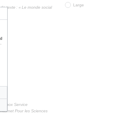
Large
e texte : « Le monde social
 :
nd
.
e
Infobox Service
nternet Pour les Sciences