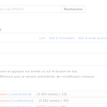
Rechercher
s
Lire
Voir le formulaire
Voir le texte sourc
parer et appuyez sur entrée ou sur le bouton en bas.
ifférence avec la version précédente,
m
= modification mineure.
ssion
contributions
3 463 octets
−19
cussion
contributions
3 482 octets
−89
ssion
contributions
3 571 octets
+95