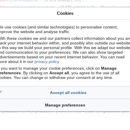
discussion
contributions
m
3 476 octets
+3
Remplacement d
Cookies
sion
contributions
3 473 octets
+1 419
e use cookies (and similar technologies) to personalise content,
on
contributions
m
2 054 octets
+22
Remplacement de texte
mprove the website and analyse traffic.
PS |CoordonneeGeographique= »
ith these cookies we and our partners collect information about you a
rack your internet behavior within, and possibly also outside our website
ion
contributions
2 032 octets
+159
n this way we build your personal profile. With this we adapt our websit
ssion
contributions
1 873 octets
−24
nd communication to your preferences. We can also show targeted
dvertisements based on your recent internet behavior. You can read
sion
contributions
1 897 octets
−618
ore about it in our
privacy policy
.
sion
contributions
2 515 octets
−2
f you want to manage your cookie preferences, click on
Manage
references
. By clicking on
Accept all
, you agree to the use of all
scussion
contributions
2 517 octets
+219
ookies. You can change or withdraw your consent at any time.
sion
contributions
2 298 octets
0
sion
contributions
2 298 octets
+22
Accept all cookies
sion
contributions
2 276 octets
+1 220
sion
contributions
1 056 octets
+1 056
Page créée avec « {{
Manage preferences
|StatutService=En production |NomAlternatif=Etude Longitudinale par I