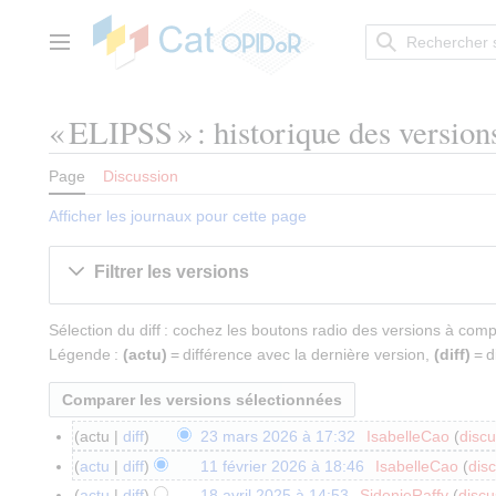
Aller
au
contenu
Menu principal
« ELIPSS » : historique des version
Page
Discussion
Afficher les journaux pour cette page
Filtrer les versions
Sélection du diff : cochez les boutons radio des versions à com
Légende :
(actu)
= différence avec la dernière version,
(diff)
= d
actu
diff
23 mars 2026 à 17:32
IsabelleCao
discu
2
A
3
actu
diff
11 février 2026 à 18:46
IsabelleCao
dis
1
u
m
A
1
actu
diff
18 avril 2025 à 14:53
SidonieRaffy
discu