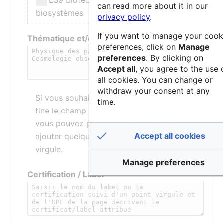
can read more about it in our
biosystèmes
privacy policy
.
If you want to manage your cook
Thématique et/ou mots-clés
preferences, click on
Manage
preferences
. By clicking on
Accept all
, you agree to the use 
all cookies. You can change or
withdraw your consent at any
Si vous souhaitez décrire de manière plus
time.
fine le champ d’application de la structure,
vous pouvez préciser une thématique et/ou
Accept all cookies
ajouter quelques mots-clés séparés par une
virgule.
Manage preferences
Certification / Label