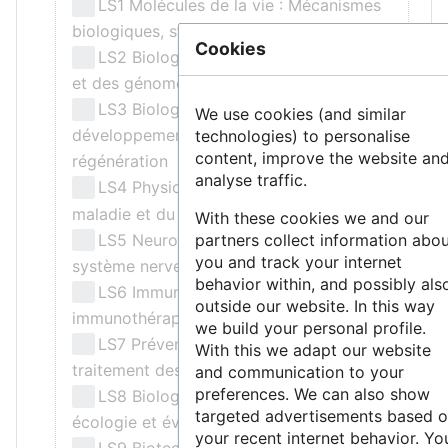
LS1 Molécules de la vie : Mécanismes
biologiques, structures et fonctions
Cookies
LS2 Biologie intégrative : des gènes
et des génomes aux systèmes
LS3 Biologie cellulaire,
We use cookies (and similar
développement, cellules souches et
technologies) to personalise
content, improve the website an
régénération
analyse traffic.
LS4 Physiologie de la santé, de la
maladie et du vieillissement
With these cookies we and our
LS5 Neurosciences et troubles du
partners collect information abo
you and track your internet
système nerveux
behavior within, and possibly als
LS6 Immunité, infection et
outside our website. In this way
immunothérapie
we build your personal profile.
LS7 Prévention, diagnostic et
With this we adapt our website
traitement des maladies humaines
and communication to your
preferences. We can also show
LS8 Biologie environnementale,
targeted advertisements based 
écologie et évolution
your recent internet behavior. Yo
LS9 Biotechnologie et ingénierie des