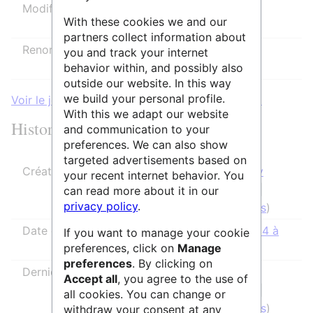
Modifier
Autoriser tous les utilisateurs
With these cookies we and our
(infini)
partners collect information about
Renommer
Autoriser tous les utilisateurs
you and track your internet
(infini)
behavior within, and possibly also
outside our website. In this way
we build your personal profile.
Voir le journal des protections pour cette page.
With this we adapt our website
Historique des modifications
and communication to your
preferences. We can also show
targeted advertisements based on
Créateur de la page
SidonieRaffy
your recent internet behavior. You
(
discussion
|
can read more about it in our
privacy policy
.
contributions
)
Date de création de la page
18 mars 2024 à
If you want to manage your cookie
preferences, click on
Manage
16:59
preferences
. By clicking on
Dernier rédacteur
IsabelleCao
Accept all
, you agree to the use of
(
discussion
|
all cookies. You can change or
contributions
)
withdraw your consent at any