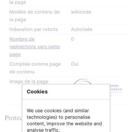
la page
Modèle de contenu de
wikicode
la page
Indexation par robots
Autorisée
Nombre de
0
redirections vers cette
page
Comptée comme page
Oui
de contenu
Image de la page
Cookies
We use cookies (and similar
Protection de la page
technologies) to personalise
content, improve the website and
analyse traffic.