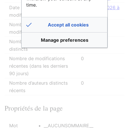
time.
Date de la dernière
26 janvier 2026 à
modification
17:14
Nombre total de
9
Accept all cookies
modifications
Manage preferences
Nombre total d’auteurs
3
distincts
Nombre de modifications
0
récentes (dans les derniers
90 jours)
Nombre d’auteurs distincts
0
récents
Propriétés de la page
Mot
__AUCUNSOMMAIRE__