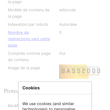
la page
Modèle de contenu de
wikicode
la page
Indexation par robots
Autorisée
Nombre de
0
redirections vers cette
page
Comptée comme page
Oui
de contenu
Image de la page
Cookies
Protection de la page
We use cookies (and similar
Modifier
Autoriser tous les utilisateurs
technologies) to personalise