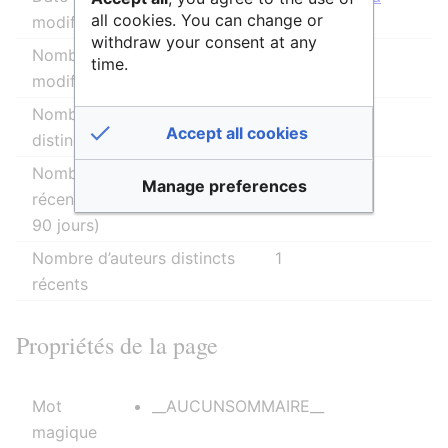
all cookies. You can change or
modification
15:29
withdraw your consent at any
Nombre total de
25
time.
modifications
Nombre total d’auteurs
7
Accept all cookies
distincts
Nombre de modifications
1
Manage preferences
récentes (dans les derniers
90 jours)
Nombre d’auteurs distincts
1
récents
Propriétés de la page
Mot
__AUCUNSOMMAIRE__
magique