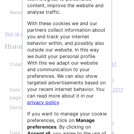
(infini)
content, improve the website and
analyse traffic.
Renommer
Autoriser tous les utilisateurs
(infini)
With these cookies we and our
partners collect information about
Voir le journal des protections pour cette page.
you and track your internet
behavior within, and possibly also
Historique des modifications
outside our website. In this way
we build your personal profile.
With this we adapt our website
Créateur de la page
V. REBOUILLAT
and communication to your
(
discussion
|
preferences. We can also show
contributions
)
targeted advertisements based on
your recent internet behavior. You
Date de création de la
4 septembre 2017
can read more about it in our
page
à 12:19
privacy policy
.
Dernier rédacteur
IsabelleCao
If you want to manage your cookie
(
discussion
|
preferences, click on
Manage
contributions
)
preferences
. By clicking on
Date de la dernière
17 juin 2026 à
Accept all
, you agree to the use of