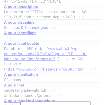
47° 35' 27.42" N, 6° 52' 16.43" E
+
A pour description
La plateforme '''TITAN''' est un bâtiment
…
ISO
9001:2015 continuellement depuis 2009.
+
A pour discipline
Sciences & Technologies
+
A pour identifiant
+
A pour label qualité
Plateformes BFC (
https://www.ubfc.fr/wp-
content/uploads/2022/04/Rapport-9 Resultat-
labellisation-Plateformes.pdf
)
+
et
ISO
9001:2015
(
https://www.iso.org/fr/standard/62085.html
)
+
A pour localisation
Sévenans
+
A pour mel
cecile.langlade@utbm.fr
+
et
frederic.demoly@utbm.fr
+
A pour modèle économique