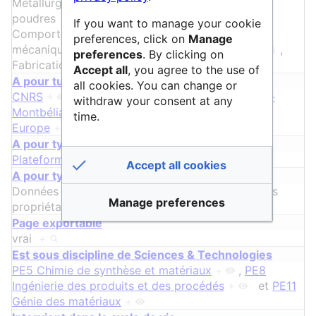
Métallurgie des poudres
+
,
Élaboration de
poudres
+
,
Projection thermique
+
,
If you want to manage your cookie
Comportement dynamique
+
,
Modélisation
preferences, click on
Manage
mécanique
+
,
Conception multi physique
+
,
preferences
. By clicking on
Fabrication additive
+
et
Impression 4D
+
Accept all
, you agree to the use of
A pour tutelle
all cookies. You can change or
CNRS
+
,
Université de technologie de Belfort-
withdraw your consent at any
Montbéliard
+
et
Université Bourgogne
time.
Europe
+
A pour type
Plateforme d'acquisition
+
Accept all cookies
A pour type de données
Données générées par les essais expériment
…
es
Manage preferences
propriétaires équipements ou logiciels)
+
ᵖ
Page exportable
vrai
+
Est sous discipline de Sciences & Technologies
PE5 Chimie de synthèse et matériaux
+
,
PE8
Ingénierie des produits et des procédés
+
et
PE11
Génie des matériaux
+