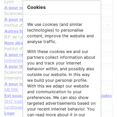
Lyon
+
Cookies
A pour nom
Sciences Po Lyon
+
A pour nom alternatif
We use cookies (and similar
Institut d’Études Politiques de Lyon, IEP de Lyon
+
technologies) to personalise
ᵖ
Autres formes du nom
content, improve the website and
IEP de Lyon
+
analyse traffic.
ᵖ
Nom développé
Institut d’Études Politiques de Lyon
+
With these cookies we and our
A pour relation
partners collect information about
Université de Lyon
+
you and track your internet
A pour thématique
behavior within, and possibly also
Sciences politiques
+
et
Relations
outside our website. In this way
internationales
+
we build your personal profile.
A pour tutelle
With this we adapt our website
MESRE
+
and communication to your
Est sous discipline de Sciences Humaines & Sociales
preferences. We can also show
SH2 Institutions, gouvernance et systèmes
targeted advertisements based on
juridiques
+
your recent internet behavior. You
Logo
can read more about it in our