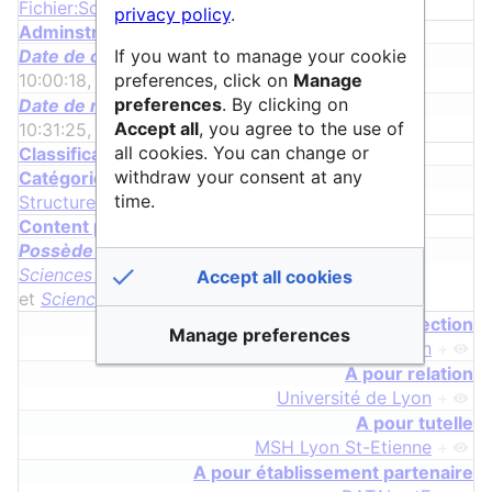
Fichier:SciencesPo Lyon.png
+
privacy policy
.
Adminstrative properties
If you want to manage your cookie
Date de création
preferences, click on
Manage
10:00:18, 17 février 2025
+
preferences
. By clicking on
Date de modification
Accept all
, you agree to the use of
10:31:25, 17 décembre 2025
+
all cookies. You can change or
Classification properties
withdraw your consent at any
Catégorie
time.
Structure
Content properties
Possède une requête
Sciences Po Lyon
+
,
Sciences Po Lyon
+
Accept all cookies
et
Sciences Po Lyon
+
page de redirection
Manage preferences
IEP de Lyon
+
A pour relation
Université de Lyon
+
A pour tutelle
MSH Lyon St-Etienne
+
A pour établissement partenaire