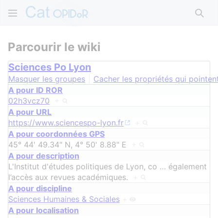
Rech
Parcourir le wiki
Sciences Po Lyon
Masquer les groupes
Cacher les propriétés qui pointent
A pour ID ROR
02h3vcz70
+
A pour URL
https://www.sciencespo-lyon.fr
+
A pour coordonnées GPS
45° 44' 49.34" N, 4° 50' 8.88" E
+
A pour description
L'Institut d'études politiques de Lyon, co
…
également
l’accès aux revues académiques.
+
A pour discipline
Sciences Humaines & Sociales
+
A pour localisation