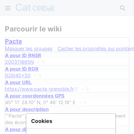
Rech
Parcourir le wiki
Pacte
Masquer les groupes
Cacher les propriétés qui pointent
A pour ID RNSR
200311865N
+
A pour ID ROR
026j45x50
+
A pour URL
https://www.pacte-grenoble.fr
+
A pour coordonnées GPS
45° 11' 28.10" N, 5° 46' 12.18" E
+
A pour description
'''Pacte''', '''laboratoire de sciences so
…
e également
Cookies
des économistes et historiens.
+
A pour discipline