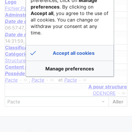
preferences, click on
Manage
Logo
preferences
. By clicking on
Fichier:Pacte logo.png
+
Accept all
, you agree to the use of
Adminstrative properties
all cookies. You can change or
Date de création
withdraw your consent at any
06:57:47, 10 juin 2021
+
time.
Date de modification
14:31:59, 15 avril 2025
+
Classification properties
Accept all cookies
Catégorie
Structure
Content properties
Manage preferences
Possède une requête
Pacte
+
,
Pacte
+
et
Pacte
+
A pour structure
ODENORE
+