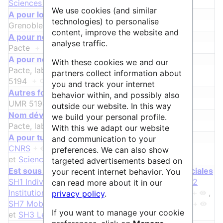
Sciences Humaines & Sociales
+
We use cookies (and similar
A pour localisation
technologies) to personalise
Grenoble
+
content, improve the website and
A pour nom
analyse traffic.
Pacte
+
A pour nom alternatif
With these cookies we and our
Pacte, laboratoire de sciences sociales, UMR
partners collect information about
5194
+
you and track your internet
ᵖ
Autres formes du nom
behavior within, and possibly also
UMR 5194
+
outside our website. In this way
ᵖ
Nom développé
we build your personal profile.
Pacte, laboratoire de sciences sociales
+
With this we adapt our website
A pour tutelle
and communication to your
CNRS
+
,
Université Grenoble Alpes
+
preferences. We can also show
et
Sciences Po Grenoble
+
targeted advertisements based on
Est sous discipline de Sciences Humaines & Sociales
your recent internet behavior. You
SH1 Individus, marchés et organisations
+
,
SH2
can read more about it in our
Institutions, gouvernance et systèmes juridiques
+
,
privacy policy
.
SH7 Mobilité humaine, environnement et espace
+
If you want to manage your cookie
et
SH3 Le monde social et ses interactions
+