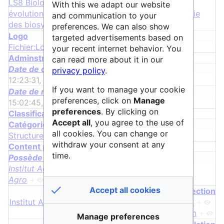
LS8 Biologie environnementale, écologie et
With this we adapt our website
évolution
+
et
LS9 Biotechnologie et ingénierie
and communication to your
des biosystèmes
+
preferences. We can also show
Logo
targeted advertisements based on
Fichier:Logo institut agro.png
+
your recent internet behavior. You
Adminstrative properties
can read more about it in our
Date de création
privacy policy
.
12:23:31, 25 avril 2024
+
If you want to manage your cookie
Date de modification
preferences, click on
Manage
15:02:45, 16 décembre 2025
+
preferences
. By clicking on
Classification properties
Accept all
, you agree to the use of
Catégorie
all cookies. You can change or
Structure
withdraw your consent at any
Content properties
time.
Possède une requête
Institut Agro
+
,
Institut Agro
+
et
Institut
Agro
+
Accept all cookies
page de redirection
Institut Agro Montpellier
+
,
Institut Agro Dijon
+
et
Agro Dijon
+
Manage preferences