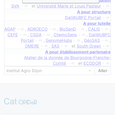
A pour relation
SVA
+
et
Université Marie et Louis Pasteur
+
A pour structure
Dat@UBFC Portail
+
A pour tutelle
AGAP
+
,
AGROECO
+
,
BioSanD
+
,
CALIS
+
,
CEFE
+
,
CSGA
+
,
ChemoSens
+
,
Dat@UBFC
Portail
+
,
GenomeHubs
+
,
GéoSAS
+
,
OMERE
+
,
SAS
+
et
South Green
+
A pour établissement partenaire
Atelier de la donnée de Bourgogne-Franche-
Comté
+
et
ECODOR
+