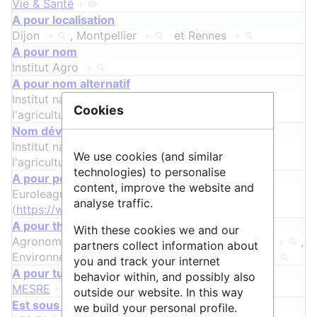
Vie & Santé
+
A pour localisation
Dijon
+
,
Montpellier
+
et
Rennes
+
A pour nom
Institut Agro
+
A pour nom alternatif
Institut national d'enseignement supérieur pour
Cookies
l'agriculture
+
ᵖ
Nom développé
Institut national d'enseignement supérieur pour
We use cookies (and similar
l'agriculture
+
technologies) to personalise
A pour portée internationale
content, improve the website and
Euroleague for Life Sciences
analyse traffic.
(
https://www.euroleague-study.org/en
)
+
A pour thématique
With these cookies we and our
Agronomie
+
,
Agriculture
+
,
Alimentation
+
,
partners collect information about
Environnement
+
,
Vin
+
et
Horticulture
+
you and track your internet
A pour tutelle
behavior within, and possibly also
MESRE
+
et
MAASA
+
outside our website. In this way
Est sous discipline de Vie & Santé
we build your personal profile.