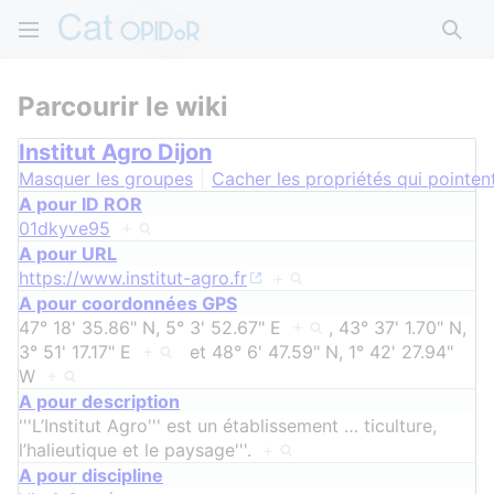
Rech
Parcourir le wiki
Institut Agro Dijon
Masquer les groupes
Cacher les propriétés qui pointent
A pour ID ROR
01dkyve95
+
A pour URL
https://www.institut-agro.fr
+
A pour coordonnées GPS
47° 18' 35.86" N, 5° 3' 52.67" E
+
,
43° 37' 1.70" N,
3° 51' 17.17" E
+
et
48° 6' 47.59" N, 1° 42' 27.94"
W
+
A pour description
'''L’Institut Agro''' est un établissement
…
ticulture,
l’halieutique et le paysage'''.
+
A pour discipline