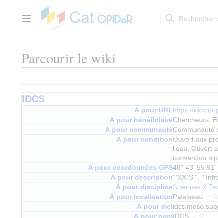
Aller
au
contenu
Menu principal
Parcourir le wiki
IDCS
A pour URL
https://idcs.ip-
A pour bénéficiaire
Chercheurs, E
A pour communauté
Communauté sci
A pour condition
Ouvert aux pro
l'eau. Ouvert 
convention bip
A pour coordonnées GPS
48° 43' 55.81"
A pour description
'''IDCS''', '''I
A pour discipline
Sciences & Te
A pour localisation
Palaiseau
+
A pour mel
idcs.meso.sup
A pour nom
IDCS
+