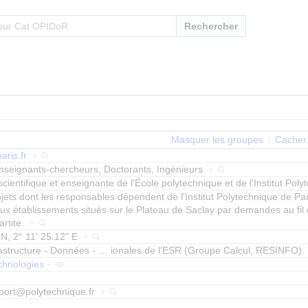
Rechercher
Masquer les groupes
Cacher 
paris.fr
+
nseignants-chercheurs, Doctorants, Ingénieurs
+
entifique et enseignante de l'École polytechnique et de l'Institut Pol
jets dont les responsables dépendent de l'Institut Polytechnique de Pa
aux établissements situés sur le Plateau de Saclay par demandes au fil 
artite.
+
 N, 2° 11' 25.12" E
+
nfrastructure - Données -
…
ionales de l'ESR (Groupe Calcul, RESINFO)
chnologies
+
port@polytechnique.fr
+