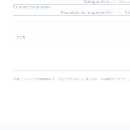
Catégorie
Service
,
Struc
Content properties
Possède une requête
IDCS
+
,
ID
Politique de confidentialité
À propos de Cat OPIDoR
Avertissements