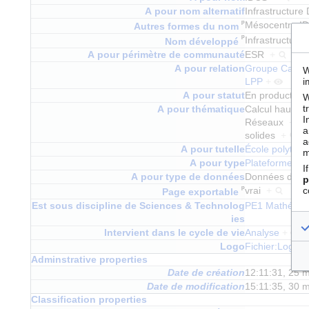
A pour nom alternatif
Infrastructur
ᵖ
Mésocentre 
Autres formes du nom
ᵖ
Infrastructure
Nom développé
A pour périmètre de communauté
ESR
+
et
A pour relation
Groupe Calcul
W
i
LPP
+
et
M
A pour statut
En productio
W
t
A pour thématique
Calcul haute
I
Réseaux
+
a
solides
+
a
A pour tutelle
École polytec
m
A pour type
Plateforme de 
I
A pour type de données
Données de s
p
ᵖ
c
vrai
+
Page exportable
Est sous discipline de Sciences & Technolog
PE1 Mathémat
ies
Intervient dans le cycle de vie
Analyse
+
Logo
Fichier:Logo 
Adminstrative properties
Date de création
12:11:31, 25
Date de modification
15:11:35, 30
Classification properties