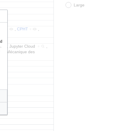
Large
AP
+
,
CPHT
+
,
nd
.
+
,
Jupyter Cloud
+
,
e
et
Mécanique des