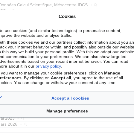
e Données Calcul Scientifique, Mésocentre IDCS
+
IDCS
+
Cookies
 Données Calcul Scientifique
+
national
+
+
,
RESINFO
+
,
IJCLab
+
,
VirtualData
+
,
CMLS
+
,
CM
e use cookies (and similar technologies) to personalise content,
mprove the website and analyse traffic.
eso@IP-PARIS
+
n
+
ith these cookies we and our partners collect information about you a
rack your internet behavior within, and possibly also outside our website
 performance
+
,
Science des données
+
,
Intelligence artificielle
n this way we build your personal profile. With this we adapt our websit
,
Animations scientifiques
+
,
Mathématiques
+
,
Physique
+
nd communication to your preferences. We can also show targeted
dvertisements based on your recent internet behavior. You can read
hnique
+
et
IP Paris
+
ore about it in our
privacy policy
.
calcul
+
f you want to manage your cookie preferences, click on
Manage
imulation numérique
+
references
. By clicking on
Accept all
, you agree to the use of all
ookies. You can change or withdraw your consent at any time.
iques
+
et
PE6 Sciences informatiques et informatique
+
Accept all cookies
IDCS.png
+
Manage preferences
 mai 2023
+
 mars 2026
+