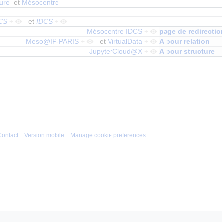
ture
et
Mésocentre
CS
+
et
IDCS
+
Mésocentre IDCS
+
page de redirectio
Meso@IP-PARIS
+
et
VirtualData
+
A pour relation
JupyterCloud@X
+
A pour structure
Contact
Version mobile
Manage cookie preferences