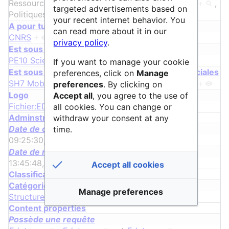
Ressources et Patrimoines
+
,
Épistémologie
+
,
targeted advertisements based on
Politiques
+
et
Espaces de montagnes
+
your recent internet behavior. You
A pour tutelle
can read more about it in our
CNRS
+
et
Université Savoie Mont Blanc
+
privacy policy
.
Est sous discipline de Sciences & Technologies
PE10 Sciences du Système Terre
+
If you want to manage your cookie
Est sous discipline de Sciences Humaines & Sociales
preferences, click on
Manage
SH7 Mobilité humaine, environnement et espace
+
preferences
. By clicking on
Logo
Accept all
, you agree to the use of
Fichier:EDYTEM.jpg
+
all cookies. You can change or
Adminstrative properties
withdraw your consent at any
Date de création
time.
09:25:30, 2 mars 2022
+
Date de modification
13:45:48, 14 avril 2025
+
Accept all cookies
Classification properties
Catégorie
Manage preferences
Structure
Content properties
Possède une requête