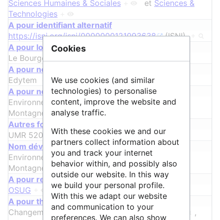
Sciences Humaines & Sociales
+
et
Sciences &
Technologies
+
A pour identifiant alternatif
https://isni.org/isni/0000000121093638
(ISNI)
+
A pour localisation
Cookies
Le Bourget-du-Lac
+
A pour nom
Edytem
+
We use cookies (and similar
technologies) to personalise
A pour nom alternatif
content, improve the website and
Environnements Dynamiques et Territoires de
analyse traffic.
Montagne, UMR 5204
+
ᵖ
Autres formes du nom
With these cookies we and our
UMR 5204
+
partners collect information about
ᵖ
Nom développé
you and track your internet
Environnements Dynamiques et Territoires de
behavior within, and possibly also
Montagne
+
outside our website. In this way
A pour relation
we build your personal profile.
OSUG
+
With this we adapt our website
A pour thématique
and communication to your
Changements environnementaux et sociétés
+
,
preferences. We can also show