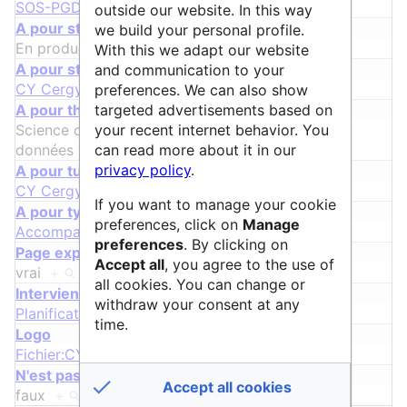
SOS-PGD
+
outside our website. In this way
A pour statut
we build your personal profile.
En production
+
With this we adapt our website
A pour structure
and communication to your
CY Cergy Paris Université
+
preferences. We can also show
targeted advertisements based on
A pour thématique
your recent internet behavior. You
Science ouverte
+
et
Plan de gestion de
can read more about it in our
données
+
privacy policy
.
A pour tutelle
CY Cergy Paris Université
+
If you want to manage your cookie
A pour type
preferences, click on
Manage
Accompagnement
+
preferences
. By clicking on
ᵖ
Page exportable
Accept all
, you agree to the use of
vrai
+
all cookies. You can change or
Intervient dans le cycle de vie
withdraw your consent at any
Planification
+
time.
Logo
Fichier:CY-BU coul.png
+
N'est pas porté par une structure française
Accept all cookies
faux
+