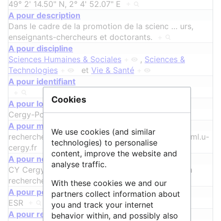
49° 2' 14.50" N, 2° 4' 52.07" E
+
A pour description
Dans le cadre de la promotion de la scienc
…
urs,
enseignants-chercheurs et doctorants.
+
A pour discipline
Sciences Humaines & Sociales
+
,
Sciences &
Technologies
+
et
Vie & Santé
+
A pour identifiant
+
Cookies
A pour localisation
Cergy-Pontoise
+
A pour mel
We use cookies (and similar
recherche-bu@ml.u-cergy.fr
+
,
donnees-bu@ml.u-
technologies) to personalise
cergy.fr
+
et
cecilia.jullien@cyu.fr
+
content, improve the website and
A pour nom
analyse traffic.
CY Cergy Paris Université : BU Service appui à la
recherche
+
With these cookies we and our
A pour périmètre de communauté
partners collect information about
ESR
+
et
national
+
you and track your internet
A pour relation
behavior within, and possibly also