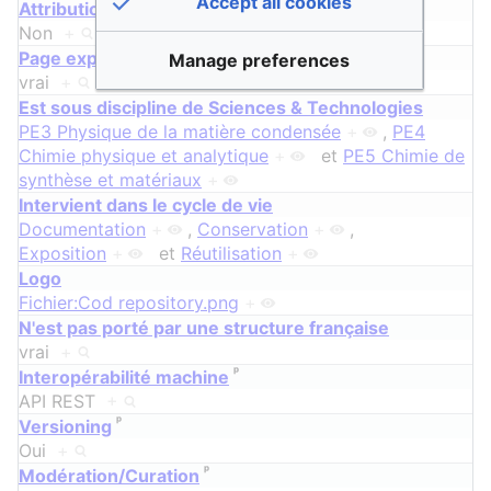
Accept all cookies
ᵖ
Attribution d'identifiant pérenne
Non
+
ᵖ
Page exportable
Manage preferences
vrai
+
Est sous discipline de Sciences & Technologies
PE3 Physique de la matière condensée
+
,
PE4
Chimie physique et analytique
+
et
PE5 Chimie de
synthèse et matériaux
+
Intervient dans le cycle de vie
Documentation
+
,
Conservation
+
,
Exposition
+
et
Réutilisation
+
Logo
Fichier:Cod repository.png
+
N'est pas porté par une structure française
vrai
+
ᵖ
Interopérabilité machine
API REST
+
ᵖ
Versioning
Oui
+
ᵖ
Modération/Curation