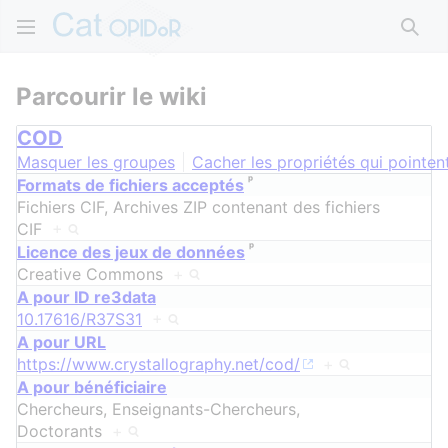
Rech
Parcourir le wiki
COD
Masquer les groupes
Cacher les propriétés qui pointent
ᵖ
Formats de fichiers acceptés
Fichiers CIF, Archives ZIP contenant des fichiers
CIF
+
ᵖ
Licence des jeux de données
Creative Commons
+
A pour ID re3data
10.17616/R37S31
+
A pour URL
https://www.crystallography.net/cod/
+
A pour bénéficiaire
Chercheurs, Enseignants-Chercheurs,
Doctorants
+