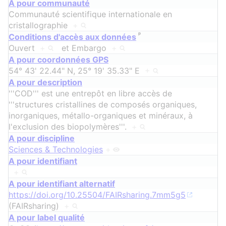
A pour communauté
Communauté scientifique internationale en
cristallographie
+
ᵖ
Conditions d'accès aux données
Ouvert
+
et
Embargo
+
A pour coordonnées GPS
54° 43' 22.44" N, 25° 19' 35.33" E
+
A pour description
'''COD''' est une entrepôt en libre accès de
'''structures cristallines de composés organiques,
inorganiques, métallo-organiques et minéraux, à
l'exclusion des biopolymères'''.
+
A pour discipline
Sciences & Technologies
+
A pour identifiant
+
A pour identifiant alternatif
https://doi.org/10.25504/FAIRsharing.7mm5g5
(FAIRsharing)
+
A pour label qualité