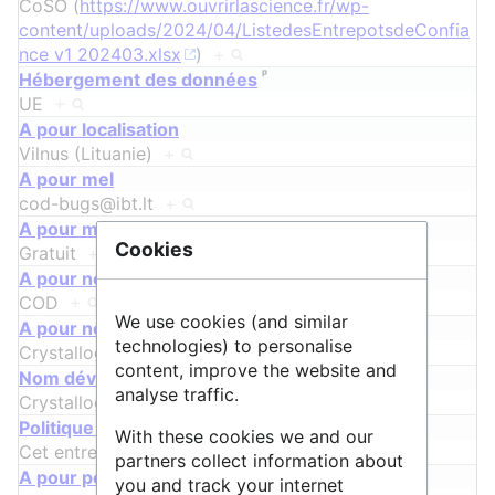
CoSO (
https://www.ouvrirlascience.fr/wp-
content/uploads/2024/04/ListedesEntrepotsdeConfia
nce v1 202403.xlsx
)
+
ᵖ
Hébergement des données
UE
+
A pour localisation
Vilnus (Lituanie)
+
A pour mel
cod-bugs@ibt.lt
+
A pour modèle économique
Cookies
Gratuit
+
A pour nom
COD
+
We use cookies (and similar
A pour nom alternatif
technologies) to personalise
Crystallography Open Database
+
content, improve the website and
ᵖ
Nom développé
analyse traffic.
Crystallography Open Database
+
ᵖ
Politique de conservation des données
With these cookies we and our
Cet entrepôt existe depuis 2004.
+
partners collect information about
A pour périmètre de communauté
you and track your internet