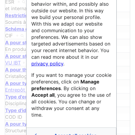
ESR
+
,
thématique
+
,
national
+
behavior within, and possibly also
et
international
+
outside our website. In this way
ᵖ
Restrictions au dépôt
we build your personal profile.
Soumis à la création d'un compte
+
With this we adapt our website
ᵖ
Schéma de métadonnées
and communication to your
CIF
+
preferences. We can also show
A pour statut
targeted advertisements based on
En production
+
your recent internet behavior. You
A pour structure
can read more about it in our
VU IBT
+
privacy policy
.
A pour thématique
If you want to manage your cookie
Cristallographie
+
preferences, click on
Manage
A pour type
preferences
. By clicking on
Entrepôt de données
+
Accept all
, you agree to the use of
ᵖ
Type d'entrepôt
all cookies. You can change or
Disciplinaire
+
withdraw your consent at any
ᵖ
Type d'identifiant fourni
time.
COD ID
+
A pour type de données
Structures cristallines
+