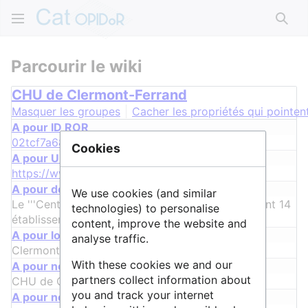
Rech
Parcourir le wiki
CHU de Clermont-Ferrand
Masquer les groupes
Cacher les propriétés qui pointent
A pour ID ROR
02tcf7a68
+
Cookies
A pour URL
https://www.chu-clermontferrand.fr
+
A pour description
We use cookies (and similar
Le '''Centre Hospitalier Universitaire (CH
…
oupant 14
technologies) to personalise
établissements publics de santé.
+
content, improve the website and
A pour localisation
analyse traffic.
Clermont-Ferrand
+
With these cookies we and our
A pour nom
partners collect information about
CHU de Clermont-Ferrand
+
you and track your internet
A pour nom alternatif