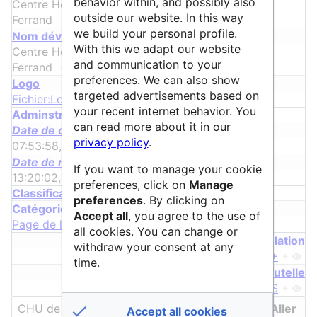
behavior within, and possibly also
Centre Hospitalier Universitaire de Clermont-
outside our website. In this way
Ferrand
+
we build your personal profile.
ᵖ
Nom développé
With this we adapt our website
Centre Hospitalier Universitaire de Clermont-
and communication to your
Ferrand
+
preferences. We can also show
Logo
targeted advertisements based on
Fichier:Logo CHU Clermont.jpg
+
your recent internet behavior. You
Adminstrative properties
can read more about it in our
Date de création
privacy policy
.
07:53:58, 27 août 2024
+
Date de modification
If you want to manage your cookie
13:20:02, 29 avril 2025
+
preferences, click on
Manage
Classification properties
preferences
. By clicking on
Catégorie
Accept all
, you agree to the use of
Page de lien
all cookies. You can change or
A pour relation
withdraw your consent at any
OBEPINE+
+
time.
A pour tutelle
CALIS
+
Accept all cookies