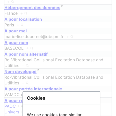
+
ᵖ
Hébergement des données
France
+
A pour localisation
Paris
+
A pour mel
marie-lise.dubernet@obspm.fr
+
A pour nom
BASECOL
+
A pour nom alternatif
Ro-Vibrational Collisional Excitation Database and
Utilities
+
ᵖ
Nom développé
Ro-Vibrational Collisional Excitation Database and
Utilities
+
A pour portée internationale
VAMDC consortium (
https://vamdc.org/
)
+
Cookies
A pour relation
PADC
+
,
F-VAMDC
+
et
CNRS Terre &
Univers
+
We use cookies (and similar