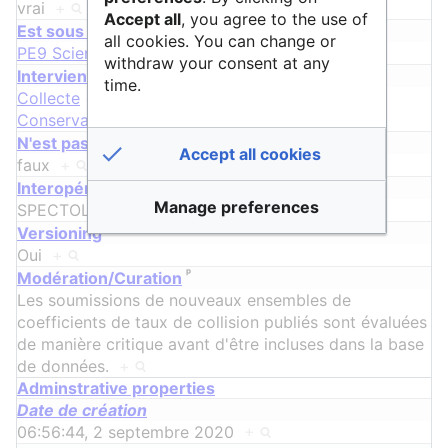
vrai
+
Accept all
, you agree to the use of
Est sous discipline de Sciences & Technologies
all cookies. You can change or
PE9 Sciences de l'Univers
+
withdraw your consent at any
Intervient dans le cycle de vie
time.
Collecte
+
,
Documentation
+
,
Conservation
+
et
Exposition
+
N'est pas porté par une structure française
Accept all cookies
faux
+
ᵖ
Interopérabilité machine
Manage preferences
SPECTOL
+
ᵖ
Versioning
Oui
+
ᵖ
Modération/Curation
Les soumissions de nouveaux ensembles de
coefficients de taux de collision publiés sont évaluées
de manière critique avant d'être incluses dans la base
de données.
+
Adminstrative properties
Date de création
06:56:44, 2 septembre 2020
+