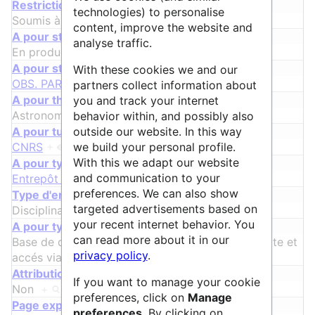
ᵖ
Restrictions au dépôt
technologies) to personalise
Soumis à étude et validation
+
content, improve the website and
A pour statut
analyse traffic.
En production
+
A pour structure
With these cookies we and our
OBS. PARIS
+
partners collect information about
A pour thématique
you and track your internet
Astronomie et Astrophysique
+
behavior within, and possibly also
A pour tutelle
outside our website. In this way
CNRS
+
et
OBS. PARIS
+
we build your personal profile.
With this we adapt our website
A pour type
and communication to your
Entrepôt de données
+
ᵖ
preferences. We can also show
Type d'entrepôt
targeted advertisements based on
Disciplinaire
+
your recent internet behavior. You
A pour type de données
can read more about it in our
Base de données: Taux collision ro-vibrati
…
abilite et
privacy policy
.
accés via l'interface VAMDC-TAP
+
ᵖ
Attribution d'identifiant pérenne
If you want to manage your cookie
Non
+
preferences, click on
Manage
ᵖ
Page exportable
preferences
. By clicking on