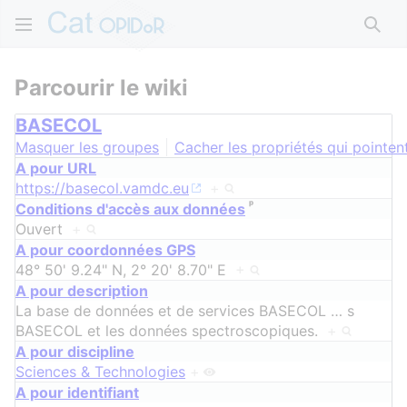
Rech
Parcourir le wiki
BASECOL
Masquer les groupes
Cacher les propriétés qui pointent
A pour URL
https://basecol.vamdc.eu
+
ᵖ
Conditions d'accès aux données
Ouvert
+
A pour coordonnées GPS
48° 50' 9.24" N, 2° 20' 8.70" E
+
A pour description
La base de données et de services BASECOL
…
s
BASECOL et les données spectroscopiques.
+
A pour discipline
Sciences & Technologies
+
A pour identifiant