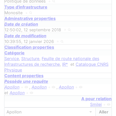
Politique de données
+
Type d'infrastructure
Monosite
+
Adminstrative properties
Date de création
12:50:02, 12 septembre 2018
+
Date de modification
10:39:55, 12 janvier 2026
+
Classification properties
Catégorie
Service
,
Structure
,
Feuille de route nationale des
Infrastructures de recherche
,
IR*
et
Catalogue CNRS
Physique
Content properties
Possède une requête
Apollon
+
,
Apollon
+
,
Apollon
+
et
Apollon
+
A pour relation
Smilei
+