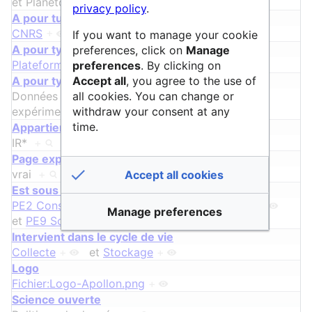
et
Planétologie
+
privacy policy
.
A pour tutelle
CNRS
+
et
École polytechnique
+
If you want to manage your cookie
A pour type
preferences, click on
Manage
Plateforme d'acquisition
+
preferences
. By clicking on
Accept all
, you agree to the use of
A pour type de données
all cookies. You can change or
Données instrumentales, Données
withdraw your consent at any
expérimentales
+
time.
Appartient à la feuille de route nationale
IR*
+
ᵖ
Page exportable
vrai
+
Accept all cookies
Est sous discipline de Sciences & Technologies
PE2 Constituants fondamentaux de la matière
+
Manage preferences
et
PE9 Sciences de l'Univers
+
Intervient dans le cycle de vie
Collecte
+
et
Stockage
+
Logo
Fichier:Logo-Apollon.png
+
Science ouverte