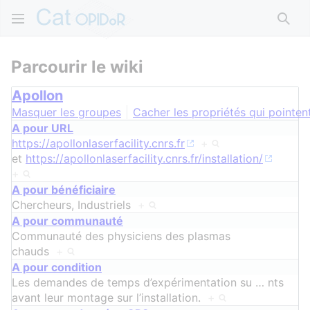
Rech
Parcourir le wiki
Apollon
Masquer les groupes
Cacher les propriétés qui pointent
A pour URL
https://apollonlaserfacility.cnrs.fr
+
et
https://apollonlaserfacility.cnrs.fr/installation/
+
A pour bénéficiaire
Chercheurs, Industriels
+
A pour communauté
Communauté des physiciens des plasmas
chauds
+
A pour condition
Les demandes de temps d’expérimentation su
…
nts
avant leur montage sur l’installation.
+