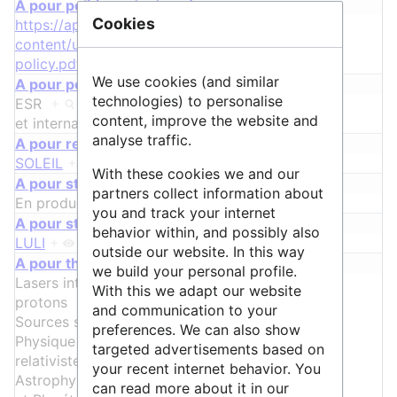
A pour politique de données
Cookies
https://apollonlaserfacility.cnrs.fr/wp-
content/uploads/2022/06/APOLLON-data-
policy.pdf
+
We use cookies (and similar
A pour périmètre de communauté
technologies) to personalise
ESR
+
,
thématique
+
,
national
+
content, improve the website and
et
international
+
analyse traffic.
A pour relation
SOLEIL
+
et
Smilei
+
With these cookies we and our
A pour statut
partners collect information about
En production
+
you and track your internet
A pour structure
behavior within, and possibly also
LULI
+
outside our website. In this way
A pour thématique
we build your personal profile.
Lasers intenses
+
,
Sources secondaires de
With this we adapt our website
protons
+
,
Sources secondaires d’ions
+
,
and communication to your
Sources secondaires de rayonnement X
+
,
preferences. We can also show
Physique en champ fort
+
,
Physique
targeted advertisements based on
relativiste
+
,
Physique du vide
+
,
your recent internet behavior. You
Astrophysique de laboratoire
+
can read more about it in our