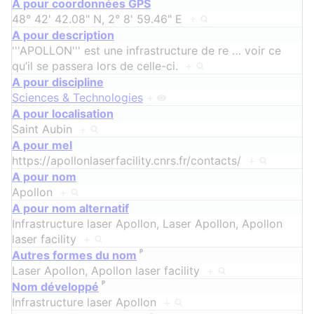
A pour coordonnées GPS
48° 42' 42.08" N, 2° 8' 59.46" E
+
A pour description
'''APOLLON''' est une infrastructure de re
…
voir ce
qu’il se passera lors de celle-ci.
+
A pour discipline
Sciences & Technologies
+
A pour localisation
Saint Aubin
+
A pour mel
https://apollonlaserfacility.cnrs.fr/contacts/
+
A pour nom
Apollon
+
A pour nom alternatif
Infrastructure laser Apollon, Laser Apollon, Apollon
laser facility
+
ᵖ
Autres formes du nom
Laser Apollon, Apollon laser facility
+
ᵖ
Nom développé
Infrastructure laser Apollon
+