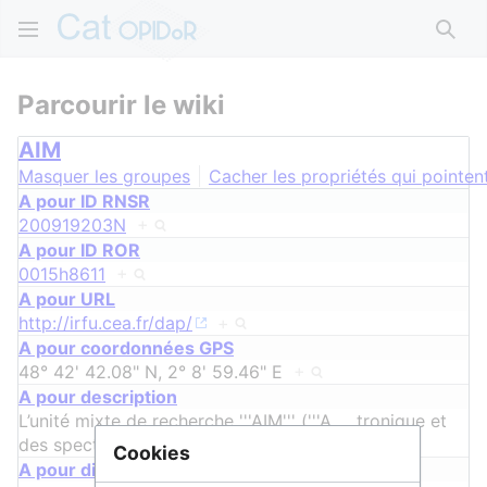
Rech
Parcourir le wiki
AIM
Masquer les groupes
Cacher les propriétés qui pointent
A pour ID RNSR
200919203N
+
A pour ID ROR
0015h8611
+
A pour URL
http://irfu.cea.fr/dap/
+
A pour coordonnées GPS
48° 42' 42.08" N, 2° 8' 59.46" E
+
A pour description
L’unité mixte de recherche '''AIM''' ('''A
…
tronique et
des spectro-imageurs spatiaux.
+
Cookies
A pour discipline