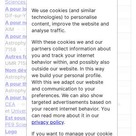
Sciences & Technologies
+
A pour localisation
We use cookies (and similar
Gif-sur-Yvette
+
technologies) to personalise
A pour nom
content, improve the website and
AIM
+
analyse traffic.
A pour nom alternatif
With these cookies we and our
Astrophysique Interprétation Modélisation, UMR
partners collect information about
7158
+
you and track your internet
ᵖ
Autres formes du nom
behavior within, and possibly also
UMR 7158
+
outside our website. In this way
ᵖ
Nom développé
we build your personal profile.
Astrophysique Interprétation Modélisation
+
With this we adapt our website
A pour thématique
and communication to your
Astrophysique
+
preferences. We can also show
A pour tutelle
targeted advertisements based on
CEA
+
,
CNRS
+
,
Université Paris-Saclay
+
your recent internet behavior. You
et
Université Paris Cité
+
can read more about it in our
Est sous discipline de Sciences & Technologies
privacy policy
.
PE9 Sciences de l'Univers
+
Logo
If you want to manage your cookie