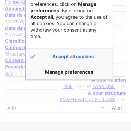
Fichier:AIM.png
+
preferences, click on
Manage
Adminstrative properties
preferences
. By clicking on
Date de création
Accept all
, you agree to the use of
14:29:51, 18 mai 2022
+
all cookies. You can change or
Date de modification
withdraw your consent at any
12:25:32, 11 avril 2025
+
time.
Classification properties
Catégorie
Structure
Accept all cookies
Content properties
Possède une requête
Manage preferences
AIM
+
,
AIM
+
et
AIM
+
A pour relation
Fink
+
et
PARADISE
+
A pour structure
XMM-Newton / X-CLASS
+