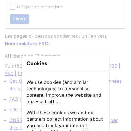
Masquer les redirections
Lister
Les pages ci-dessous contiennent un lien vers
Nomenclature ERC
:
Affichage de 17 éléments.
Cookies
Voir (
50 précédentes
|
50 suivantes
) (
20
|
50
|
100
|
250
|
500
)
Cat OPIDoR, wiki des services dédiés aux données
We use cookies (and similar
technologies) to personalise
de la recherche
(
← liens
)
content, improve the website and
FAQ
(
← liens
)
analyse traffic.
ERC
(
← liens
)
With these cookies we and our
partners collect information about
CNRS Données de la Recherche : Rechercher par
you and track your internet
discipline scientifique
(
← liens
)