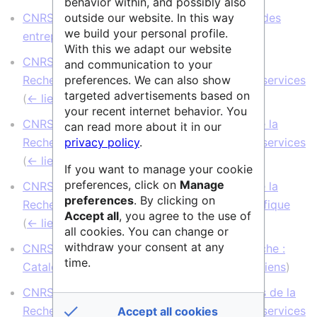
behavior within, and possibly also
outside our website. In this way
CNRS Données de la Recherche : Catalogue des
we build your personal profile.
entrepôts et des services
(
← liens
)
With this we adapt our website
CNRS Nucléaire & Particules Données de la
and communication to your
preferences. We can also show
Recherche : Catalogue des entrepôts et des services
targeted advertisements based on
(
← liens
)
your recent internet behavior. You
CNRS Écologie & Environnement Données de la
can read more about it in our
privacy policy
.
Recherche : Catalogue des entrepôts et des services
(
← liens
)
If you want to manage your cookie
preferences, click on
Manage
CNRS Écologie & Environnement Données de la
preferences
. By clicking on
Recherche : Rechercher par Discipline scientifique
Accept all
, you agree to the use of
(
← liens
)
all cookies. You can change or
withdraw your consent at any
CNRS Terre & Univers Données de la Recherche :
time.
Catalogue des entrepôts et des services
(
← liens
)
CNRS Sciences humaines & sociales Données de la
Recherche : Catalogue des entrepôts et des services
Accept all cookies