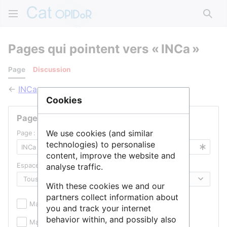
Rech
Pages qui pointent vers « INCa »
Page
Discussion
←
INCa
Cookies
Pages liées
We use cookies (and similar
Page :
technologies) to personalise
content, improve the website and
Espace de noms :
analyse traffic.
With these cookies we and our
partners collect information about
Masquer les inclusions
Masquer les liens
you and track your internet
behavior within, and possibly also
Masquer les redirections