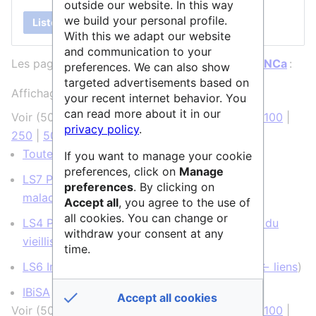
outside our website. In this way
we build your personal profile.
Lister
With this we adapt our website
and communication to your
Les pages ci-dessous contiennent un lien vers
INCa
:
preferences. We can also show
targeted advertisements based on
Affichage de 5 éléments.
your recent internet behavior. You
can read more about it in our
Voir (
50 précédentes
|
50 suivantes
) (
20
|
50
|
100
|
privacy policy
.
250
|
500
)
Toutes les structures
(
← liens
)
If you want to manage your cookie
preferences, click on
Manage
LS7 Prévention, diagnostic et traitement des
preferences
. By clicking on
maladies humaines
(
← liens
)
Accept all
, you agree to the use of
all cookies. You can change or
LS4 Physiologie de la santé, de la maladie et du
withdraw your consent at any
vieillissement
(
← liens
)
time.
LS6 Immunité, infection et immunothérapie
(
← liens
)
IBiSA
(
← liens
)
Accept all cookies
Voir (
50 précédentes
|
50 suivantes
) (
20
|
50
|
100
|