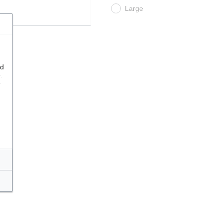
Large
nd
.
e