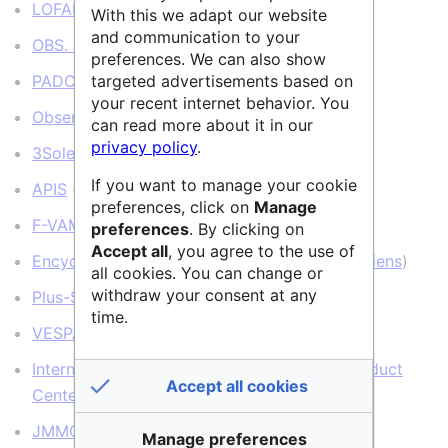
LOFAR/NenuFAR
(
← liens
)
With this we adapt our website
and communication to your
OBS. PARIS
(
← liens
)
preferences. We can also show
targeted advertisements based on
PADC
(
← liens
)
your recent internet behavior. You
Observatoire de Paris : Bibliothèque
(
← liens
)
can read more about it in our
privacy policy
.
3Soleil
(
← liens
)
If you want to manage your cookie
APIS
(
← liens
)
preferences, click on
Manage
F-VAMDC
(
← liens
)
preferences
. By clicking on
Accept all
, you agree to the use of
Encyclopédie des planètes extrasolaires
(
← liens
)
all cookies. You can change or
withdraw your consent at any
Plus-Sismique
(
← liens
)
time.
VESPA
(
← liens
)
International Celestial Reference System Product
Accept all cookies
Center
(
← liens
)
JMMC
(
← liens
)
Manage preferences