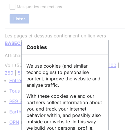
Masquer les redirections
Lister
Les pages ci-dessous contiennent un lien vers
BASECOL
:
Cookies
Affichage de 27 éléments.
Voir (
50 précédentes
|
50 suivantes
) (
20
|
50
|
100
|
We use cookies (and similar
technologies) to personalise
250
|
500
)
content, improve the website and
Entrepôt de données
(
← liens
)
analyse traffic.
Tous les services
(
← liens
)
With these cookies we and our
PE9 Sciences de l'Univers
(
← liens
)
partners collect information about
you and track your internet
Earth Orientation Center
(
← liens
)
behavior within, and possibly also
outside our website. In this way
ORN
(
← liens
)
we build your personal profile.