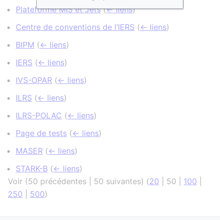
Plateforme MIS et Jets
(
← liens
)
Centre de conventions de l’IERS
(
← liens
)
BIPM
(
← liens
)
IERS
(
← liens
)
IVS-OPAR
(
← liens
)
ILRS
(
← liens
)
ILRS-POLAC
(
← liens
)
Page de tests
(
← liens
)
MASER
(
← liens
)
STARK-B
(
← liens
)
Voir (
50 précédentes
|
50 suivantes
) (
20
|
50
|
100
|
250
|
500
)