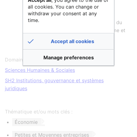
et de la Souveraineté industrielle,
all cookies. You can change or
énergétique et numérique
withdraw your consent at any
time.
des Petites et Moyennes entreprises, du
Commerce, de l'Artisanat, du Tourisme et
du Pouvoir d'achat
Accept all cookies
de l'Action et des Comptes publics
Manage preferences
Domaines scientifiques :
Sciences Humaines & Sociales
SH2 Institutions, gouvernance et systèmes
juridiques
Thématique et/ou mots clés :
Économie
Petites et Moyennes entreprises