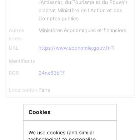
l'Artisanat, du Tourisme et du Pouvoir
d'achat Ministère de l'Action et des
Comptes publics
Autres
Ministères économiques et financiers
noms
URL
https://www.economie.gouv.fr
Identifiants
ROR
04nx63b17
Localisation
Paris
Cookies
+
−
We use cookies (and similar
technologies) to personalise