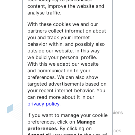
content, improve the website and
analyse traffic.
With these cookies we and our
partners collect information about
you and track your internet
behavior within, and possibly also
outside our website. In this way
Leaflet
| ©
OpenStreetMap
contributors
we build your personal profile.
With this we adapt our website
and communication to your
preferences. We can also show
targeted advertisements based on
your recent internet behavior. You
can read more about it in our
privacy policy
.
Les
ministères économiques et financiers
If you want to manage your cookie
rassemblent plusieurs ministères :
preferences, click on
Manage
preferences
. By clicking on
le Ministère de l'Economie, des Finances
Accept all
, you agree to the use of