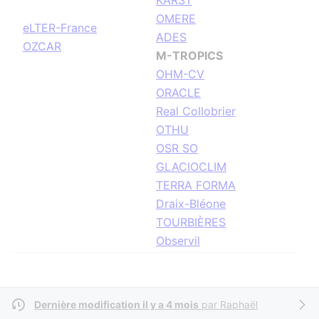
KARST
OMERE
eLTER-France
ADES
OZCAR
M-TROPICS
OHM-CV
ORACLE
Real Collobrier
OTHU
OSR SO
GLACIOCLIM
TERRA FORMA
Draix-Bléone
TOURBIÈRES
Observil
Dernière modification il y a 4 mois
par
Raphaël