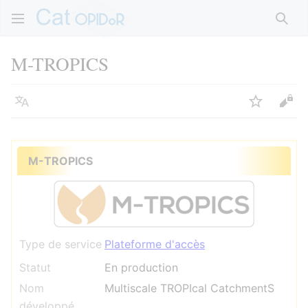
Rech
M-TROPICS
Langue
Suivre
Voir
M-TROPICS
Type de service
Plateforme d'accès
Statut
En production
Nom
Multiscale TROPIcal CatchmentS
développé