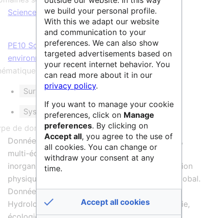
outside our website. In this way
we build your personal profile.
Sciences & Technologies
,
Vie & Santé
With this we adapt our website
and communication to your
preferences. We can also show
PE10 Sciences du Système Terre
LS8 Biologie
targeted advertisements based on
environnementale, écologie et évolution
your recent internet behavior. You
ématique et/ou mots clés :
can read more about it in our
privacy policy
.
Surfaces et Interfaces continentales
If you want to manage your cookie
Système Terre et environnement
preferences, click on
Manage
preferences
. By clicking on
ype de données :
Accept all
, you agree to the use of
Données multi-sites, multi-capteurs, multi-type,
all cookies. You can change or
multi-échelles: flux (eau, matière organique et
withdraw your consent at any
inorganique en solution, bilans de masse d’érosion
time.
physique et altération chimique, changement global.
Données de télédétection. Multidisciplinaire :
Accept all cookies
Hydrologie, biogéochimie, pédologie, agronomie,
écologie.