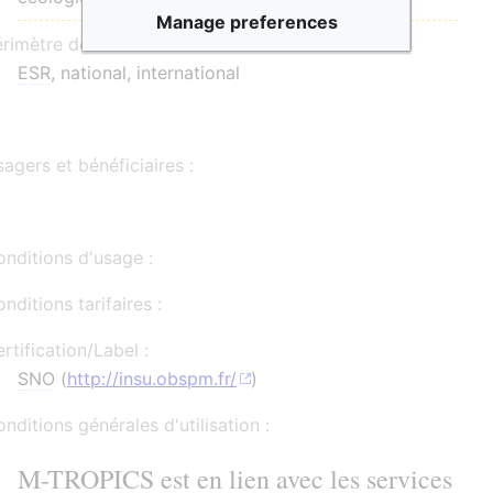
Manage preferences
érimètre de communauté :
ESR
, national, international
agers et bénéficiaires :
nditions d'usage :
nditions tarifaires :
rtification/Label :
SNO
(
http://insu.obspm.fr/
)
nditions générales d'utilisation :
M-TROPICS est en lien avec les services