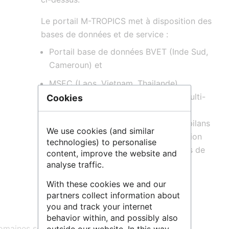
Le portail M-TROPICS met à disposition des
bases de données et de service :
Portail base de données BVET (Inde Sud,
Cameroun) et
MSEC (Laos, Vietnam, Thailande).
Données multi-sites, multi-capteurs, multi-
Cookies
type, multi-échelles: flux (eau, matière
organique et inorganique en solution, bilans
We use cookies (and similar
de masse d’érosion physique et altération
technologies) to personalise
chimique, changement global. Données de
content, improve the website and
télédétection. Multidisciplinaire :
analyse traffic.
Hydrologie, biogéochimie, pédologie,
With these cookies we and our
agronomie, écologie.
partners collect information about
you and track your internet
behavior within, and possibly also
maines scientifiques :