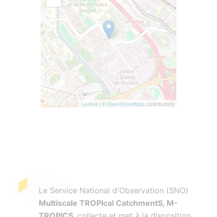
Leaflet
| ©
OpenStreetMap
contributors
Le Service National d'Observation (
SNO
)
Multiscale TROPIcal CatchmentS, M-
TROPICS
, collecte et met à la disposition