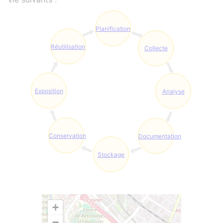
Planification
Réutilisation
Collecte
Exposition
Analyse
Conservation
Documentation
Stockage
+
−