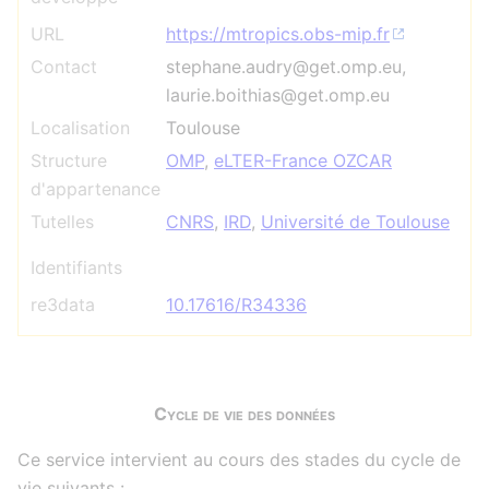
URL
https://mtropics.obs-mip.fr
Contact
stephane.audry@get.omp.eu,
laurie.boithias@get.omp.eu
Localisation
Toulouse
Structure
OMP
,
eLTER-France OZCAR
d'appartenance
Tutelles
CNRS
,
IRD
,
Université de Toulouse
Identifiants
re3data
10.17616/R34336
Cycle de vie des données
Ce service intervient au cours des stades du cycle de
vie suivants :