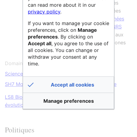
ouvert. Les données validées et décrites
can read more about it in our
sont publiées sur un entrepôt de données
privacy policy
.
www.indores.fr
. La
politique des données
If you want to manage your cookie
des dispositifs et infrastructures de CNRS
preferences, click on
Manage
Écologie & Environnement
s’applique aux
preferences
. By clicking on
données produites dans le cadre des Zones
Accept all
, you agree to the use of
all cookies. You can change or
Ateliers et leur réseau.
withdraw your consent at any
Domaines scientifiques :
time.
Sciences Humaines & Sociales
,
Vie & Santé
SH7 Mobilité humaine, environnement et espace
Accept all cookies
LS8 Biologie environnementale, écologie et
Manage preferences
évolution
Politiques