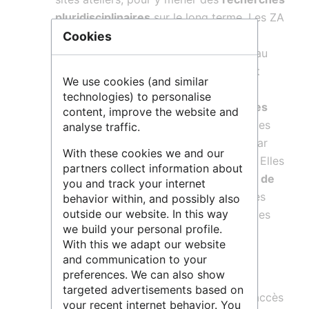
pluridisciplinaires
sur le long terme. Les ZA
portent les écosystèmes (marins,
Cookies
montagnards, agricoles, fluviaux etc.) au
centre du dispositif, considérant autant
We use cookies (and similar
l’
observation
que l’
analyse
et
technologies) to personalise
l’
expérimentation
, ou bien les
pratiques
content, improve the website and
humaines sur ces milieux
, mais aussi les
analyse traffic.
fonctionnalités écologiques
comme par
With these cookies we and our
exemple, les services écosystémiques. Elles
partners collect information about
sont
en prise directe avec les acteurs de
you and track your internet
ce territoire
et tout particulièrement les
behavior within, and possibly also
outside our website. In this way
questionnements émanant du monde des
we build your personal profile.
gestionnaires, des politiques et des
With this we adapt our website
associations.
and communication to your
preferences. We can also show
Une partie des publications issues de
targeted advertisements based on
projets utilisant l’infrastructure est en accès
your recent internet behavior. You