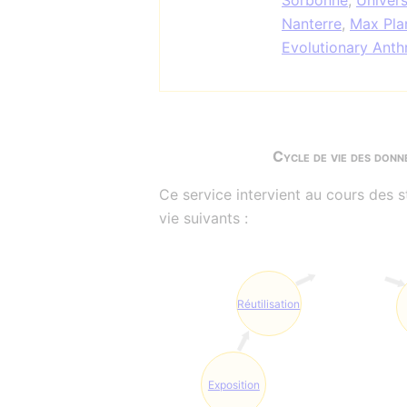
Sorbonne
,
Univers
Nanterre
,
Max Plan
Evolutionary Ant
Cycle de vie des donn
Ce service intervient au cours des 
vie suivants :
Réutilisation
Exposition