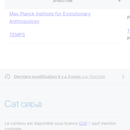
Structure
Max Planck Institute for Evolutionary
P
Anthropology
T
TEMPS
P
Dernière modification il y a 3 mois
par
Raphaël
Le contenu est disponible sous licence
Cc0
sauf mention
contraire.