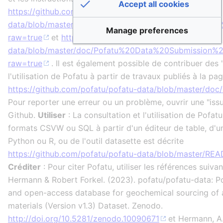
Accept all cookies
https://github.com/pofatu/pofatu-
data/blob/master/doc/Pofatu%20Data%20Submission%2
Manage preferences
raw=true
et
https://github.com/pofatu/pofatu-
data/blob/master/doc/Pofatu%20Data%20Submission%20
raw=true
. Il est également possible de contribuer des 
l'utilisation de Pofatu à partir de travaux publiés à la pa
https://github.com/pofatu/pofatu-data/blob/master/do
Pour reporter une erreur ou un problème, ouvrir une "issu
Github.
Utiliser
: La consultation et l'utilisation de Pofatu
formats CSVW ou SQL à partir d'un éditeur de table, d'u
Python ou R, ou de l'outil datasette est décrite
https://github.com/pofatu/pofatu-data/blob/master/R
Créditer
: Pour citer Pofatu, utiliser les références suiva
Hermann & Robert Forkel. (2023). pofatu/pofatu-data: Po
and open-access database for geochemical sourcing of 
materials (Version v1.3) Dataset. Zenodo.
http://doi.org/10.5281/zenodo.10090671
et Hermann, A.,