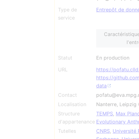
Type de
Entrepôt de donn
service
Caractéristiqu
l'ent
Statut
En production
URL
https://pofatu.clld
https://github.co
data
Contact
pofatu@eva.mpg.
Localisation
Nanterre, Leipzig
Structure
TEMPS
,
Max Planck
d'appartenance
Evolutionary Ant
Tutelles
CNRS
,
Université 