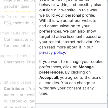
Objets archéologiques, Données archéométriques, Donn
behavior within, and possibly also
géochimiques
outside our website. In this way
we build your personal profile.
érimètre de communauté :
With this we adapt our website
ESR
, thématique, national, international
and communication to your
preferences. We can also show
mmunauté d'utilisateurs :
targeted advertisements based on
Communauté scientifique dans les domaines de l'archéol
your recent internet behavior. You
l'archéométrie
can read more about it in our
privacy policy
.
agers et bénéficiaires :
If you want to manage your cookie
Chercheurs, Enseignants-chercheurs, Doctorants
preferences, click on
Manage
preferences
. By clicking on
Accept all
, you agree to the use of
nditions d'usage :
all cookies. You can change or
withdraw your consent at any
Contribuer
: Toutes les contributions de données géochi
time.
matériel archéologique, indépendamment des frontières
ou chrono-culturelles, sont susceptibles d'être acceptées
et les instructions pour la soumission de données sont d