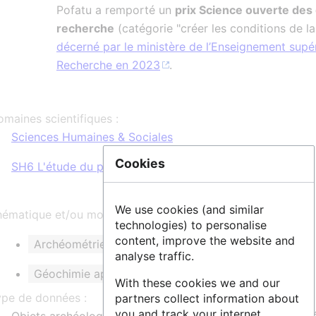
Pofatu a remporté un
prix Science ouverte des
recherche
(catégorie "créer les conditions de la 
décerné par le ministère de l’Enseignement supér
Recherche en 2023
.
maines scientifiques :
Sciences Humaines & Sociales
Cookies
SH6 L'étude du passé humain
We use cookies (and similar
ématique et/ou mots clés :
technologies) to personalise
content, improve the website and
Archéométrie des provenances
analyse traffic.
Géochimie appliquée à l'archéologie
With these cookies we and our
ype de données :
partners collect information about
you and track your internet