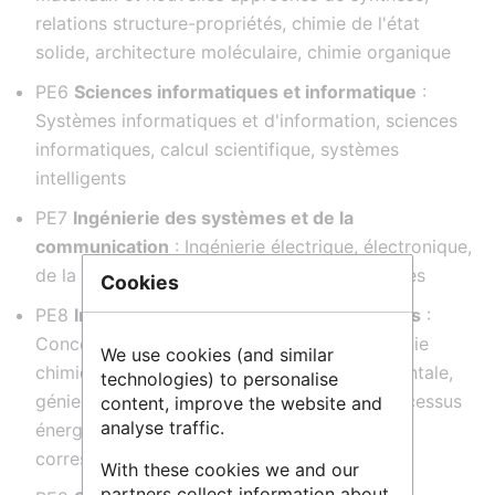
relations structure-propriétés, chimie de l'état
solide, architecture moléculaire, chimie organique
PE6
Sciences informatiques et informatique
:
Systèmes informatiques et d'information, sciences
informatiques, calcul scientifique, systèmes
intelligents
PE7
Ingénierie des systèmes et de la
communication
: Ingénierie électrique, électronique,
de la communication, optique et des systèmes
Cookies
PE8
Ingénierie des produits et des procédés
:
Conception de produits et de processus, génie
We use cookies (and similar
chimique, génie civil, ingénierie environnementale,
technologies) to personalise
génie mécanique, ingénierie automobile, processus
content, improve the website and
analyse traffic.
énergétiques et les méthodes de calcul
correspondantes
With these cookies we and our
partners collect information about