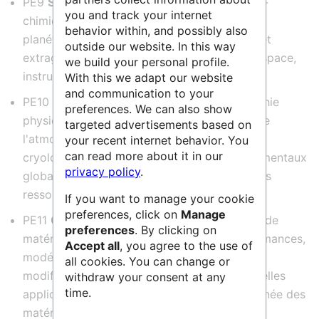
PE9
Sciences de l'Univers
: Astro-physique/-
you and track your internet
chimie/-biologie; système solaire; systèmes
behavior within, and possibly also
planétaires; astronomie stellaire, galactique et
outside our website. In this way
extragalactique, cosmologie, sciences de l'espace,
we build your personal profile.
instrumentation et données astronomiques
With this we adapt our website
and communication to your
PE10
Sciences du Système Terre
: Géographie
preferences. We can also show
physique, géologie, géophysique, sciences de
targeted advertisements based on
l'atmosphère, océanographie, climatologie,
your recent internet behavior. You
can read more about it in our
cryologie, écologie, changements environnementaux
privacy policy
.
globaux, cycles biogéochimiques, gestion des
ressources naturelles
If you want to manage your cookie
preferences, click on
Manage
PE11
Génie des matériaux
: Développement de
preferences
. By clicking on
matériaux avancés : amélioration des performances,
Accept all
, you agree to the use of
modélisation, préparation à grande échelle,
all cookies. You can change or
modification, adaptation, optimisation, nouvelles
withdraw your consent at any
time.
applications des matériaux, utilisation combinée des
matériaux, etc.