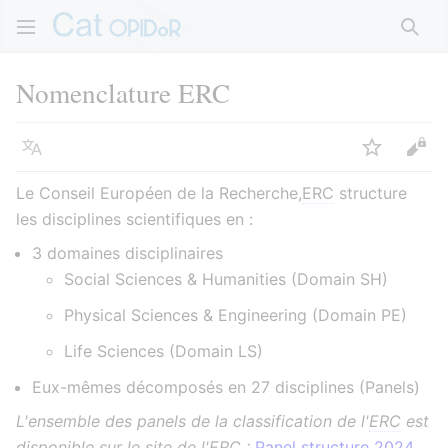
Rech
Nomenclature ERC
Langue
Suivre
Voir
Le Conseil Européen de la Recherche,
ERC
structure
les disciplines scientifiques en :
3 domaines disciplinaires
Social Sciences & Humanities (Domain SH)
Physical Sciences & Engineering (Domain PE)
Life Sciences (Domain LS)
Eux-mêmes décomposés en 27 disciplines (Panels)
L'ensemble des panels de la classification de l'
ERC
est
disponible sur le site de l'
ERC
:
Panel structure 2024