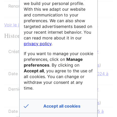
we build your personal profile.
Renommer
Autoriser tous les utilisateurs
With this we adapt our website
(infini)
and communication to your
preferences. We can also show
Voir le journal des protections pour cette page.
targeted advertisements based on
your recent internet behavior. You
Historique des modifications
can read more about it in our
privacy policy
.
Créateur de la page
SidonieRaffy
If you want to manage your cookie
(
discussion
|
preferences, click on
Manage
preferences
. By clicking on
contributions
)
Accept all
, you agree to the use of
Date de création de la page
29 janvier 2024 à
all cookies. You can change or
15:21
withdraw your consent at any
time.
Dernier rédacteur
SidonieRaffy
(
discussion
|
contributions
)
Accept all cookies
Date de la dernière
29 avril 2025 à