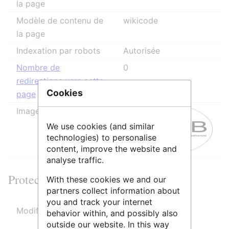
la page
Modèle de contenu de
wikicode
la page
Indexation par robots
Autorisée
Nombre de
0
redirections vers cette
Cookies
page
Image de la page
We use cookies (and similar
technologies) to personalise
content, improve the website and
analyse traffic.
Protection de la page
With these cookies we and our
partners collect information about
you and track your internet
Modifier
Autoriser tous les utilisateurs
behavior within, and possibly also
(infini)
outside our website. In this way