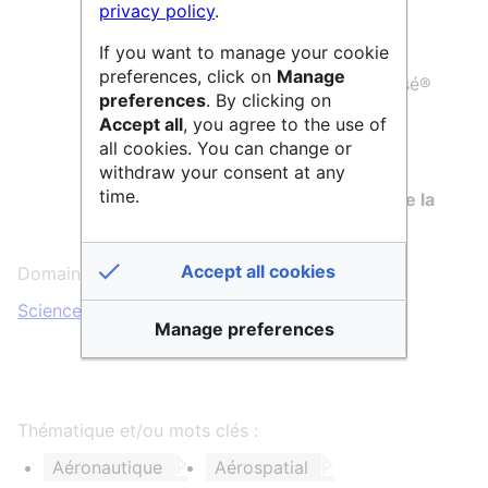
Engineering
privacy policy
.
6 masters recherche
If you want to manage your cookie
preferences, click on
Manage
15 programmes de Mastère Spécialisé®
preferences
. By clicking on
6 écoles doctorales
Accept all
, you agree to the use of
all cookies. You can change or
Programmes de formation continue
withdraw your consent at any
time.
L'ISAE-SUPAERO participe à l'
atelier de la
donnée ADOO
.
Accept all cookies
Domaines scientifiques :
Sciences & Technologies
Manage preferences
Thématique et/ou mots clés :
Aéronautique
Aérospatial