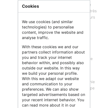
rattachée au Ministère des armées. Elle
Cookies
développe une politique de recherche très
largement tournée vers les besoins futurs
We use cookies (and similar
des industries dans le domaine de
technologies) to personalise
l’ingénierie aérospatiale ou de haute
content, improve the website and
technologie.
analyse traffic.
L'ISAE-SUPAERO propose une gamme
With these cookies we and our
partners collect information about
complète et unique de formations
you and track your internet
scientifiques de très haut niveau dans le
behavior within, and possibly also
domaine de l’ingénierie aérospatiale :
outside our website. In this way
Formation ingénieur généraliste
we build your personal profile.
With this we adapt our website
Formation ingénieur de spécialité génie
and communication to your
industriel par apprentissage du Groupe
preferences. We can also show
ISAE
targeted advertisements based on
your recent internet behavior. You
1 master international Aerospace
can read more about it in our