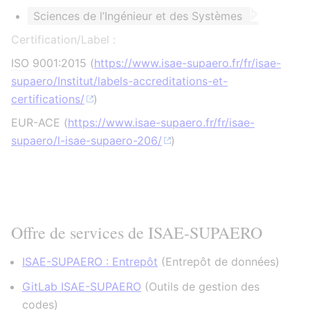
Sciences de l’Ingénieur et des Systèmes
Certification/Label :
ISO 9001
:2015 (
https://www.isae-supaero.fr/fr/isae-
supaero/Institut/labels-accreditations-et-
certifications/
)
EUR-ACE (
https://www.isae-supaero.fr/fr/isae-
supaero/l-isae-supaero-206/
)
Offre de services de ISAE-SUPAERO
ISAE-SUPAERO : Entrepôt
(
Entrepôt de données
)
GitLab ISAE-SUPAERO
(
Outils de gestion des
codes
)