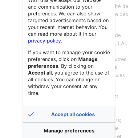
l’Université Paris Saclay et de l’Université de
and communication to your
preferences. We can also show
Paris, située sur le campus de la Faculté des
targeted advertisements based on
Sciences d’Orsay.
your recent internet behavior. You
can read more about it in our
Ce laboratoire est issu de la fusion de de
privacy policy
.
cinq laboratoires (CSNSM, IMNC, IPNO, LAL
et LPT) géographiquement et
If you want to manage your cookie
preferences, click on
Manage
thématiquement proches les uns des autres
preferences
. By clicking on
sur le campus d’Orsay. Ces laboratoires
Accept all
, you agree to the use of
dépendent du
CNRS
Nucléaire & Particules
all cookies. You can change or
et
CNRS
Physique principalement.
withdraw your consent at any
time.
Les activités scientifiques d’IJCLab sont
structurées en 7 pôles scientifiques :
Astroparticules, Astrophysique et
Accept all cookies
Cosmologie; Physique des Accélérateurs;
Physique des Hautes Énergies; Physique
Manage preferences
Nucléaire; Physique Théorique; Energie et