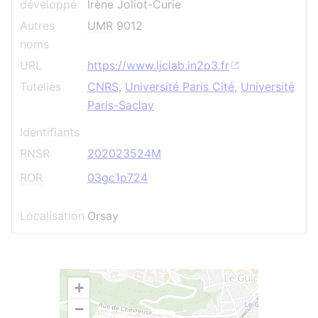
développé
Irène Joliot-Curie
Autres
UMR
9012
noms
URL
https://www.ijclab.in2p3.fr
Tutelles
CNRS
,
Université Paris Cité
,
Université
Paris-Saclay
Identifiants
RNSR
202023524M
ROR
03gc1p724
Localisation
Orsay
+
−