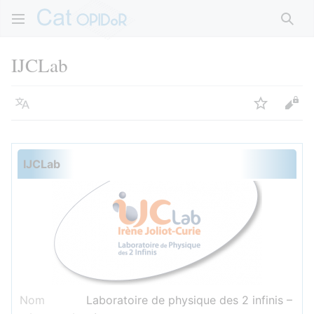
Rech
IJCLab
Langue
Suivre
Voir
IJCLab
Nom
Laboratoire de physique des 2 infinis –