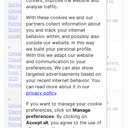
content, improve the website and
Sciences
Science ouverte,
Sorbonne
analyse traffic.
Humaines &
Libre accès
Université :
Sociales
,
données
BSU
With these cookies we and our
Sciences &
recherche, Plan de
Formation
partners collect information about
Technologies
,
gestion de
Science
you and track your internet
Vie & Santé
données
ouverte
behavior within, and possibly also
outside our website. In this way
we build your personal profile.
Sciences
Université
With this we adapt our website
Humaines &
Données de la
Claude
and communication to your
Sociales
,
recherche, Ateliers,
Bernard
preferences. We can also show
Sciences &
Tutoriels, Science
Lyon 1 :
targeted advertisements based on
Technologies
,
ouverte
SCD
your recent internet behavior. You
Vie & Santé
Formation
can read more about it in our
privacy policy
.
Sciences
Humaines &
Données de la
If you want to manage your cookie
Université
Sociales
,
recherche, Plan de
preferences, click on
Manage
Clermont
Sciences &
gestion de
preferences
. By clicking on
Auvergne :
Technologies
,
données
Accept all
, you agree to the use of
Formations
Vie & Santé