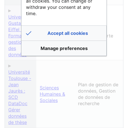
all cookies. You can change or
withdraw your consent at any
time.
Université
Sciences
Gustave
Humaines &
Eiffel :
Sociales
,
DMP, RGPD,
Accept all cookies
Formation
Sciences &
Science ouverte
gestion
Technologies
,
des
Vie & Santé
Manage preferences
données
Université
Toulouse -
Jean
Plan de gestion de
Sciences
Jaurès :
données, Gestion
Humaines &
SCD
de données de
Sociales
DataDoc
recherche
Gérer
données
de thèse