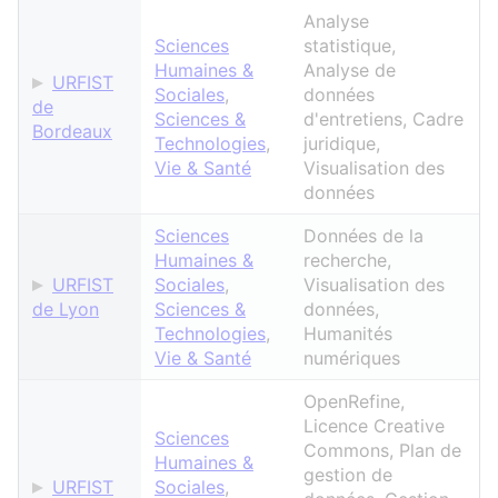
Analyse
Sciences
statistique,
Humaines &
Analyse de
URFIST
Sociales
,
données
de
Sciences &
d'entretiens, Cadre
Bordeaux
Technologies
,
juridique,
Vie & Santé
Visualisation des
données
Sciences
Données de la
Humaines &
recherche,
URFIST
Sociales
,
Visualisation des
de Lyon
Sciences &
données,
Technologies
,
Humanités
Vie & Santé
numériques
OpenRefine,
Licence Creative
Sciences
Commons, Plan de
Humaines &
gestion de
URFIST
Sociales
,