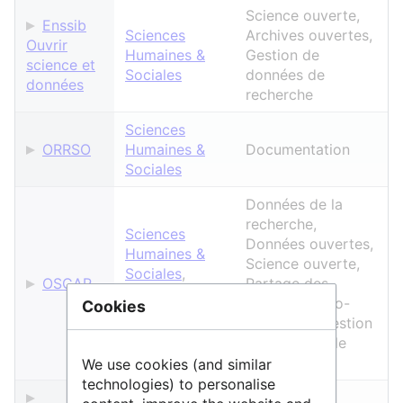
Science ouverte,
Enssib
Sciences
Archives ouvertes,
Ouvrir
Humaines &
Gestion de
science et
Sociales
données de
données
recherche
Sciences
ORRSO
Humaines &
Documentation
Sociales
Données de la
recherche,
Sciences
Données ouvertes,
Humaines &
Science ouverte,
Sociales
,
OSCAR
Partage des
Sciences &
données, Auto-
Cookies
Technologies
,
formation, Gestion
Vie & Santé
de données de
recherche
We use cookies (and similar
technologies) to personalise