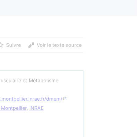
Suivre
Voir le texte source
sculaire et Métabolisme
montpellier.inrae.fr/dmem/
 Montpellier
,
INRAE