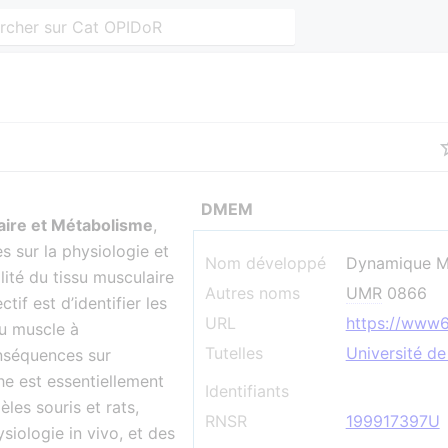
DMEM
ire et Métabolisme
,
 sur la physiologie et
Nom développé
Dynamique Mu
lité du tissu musculaire
Autres noms
UMR
0866
tif est d’identifier les
URL
https://www6.
u muscle à
Tutelles
Université de
onséquences sur
che est essentiellement
Identifiants
les souris et rats,
RNSR
199917397U
iologie in vivo, et des