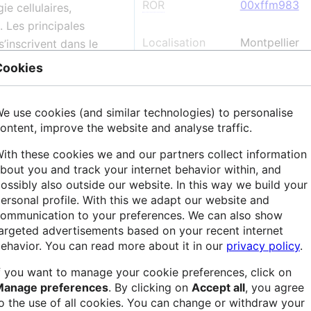
ROR
00xffm983
ie cellulaires,
. Les principales
Localisation
Montpellier
s’inscrivent dans le
r la production de
Cookies
mais aussi de la santé
logies et du sport pour
+
e use cookies (and similar technologies) to personalise
nce physique. DMEM a
−
ontent, improve the website and analyse traffic.
STHER (ESTerases,
mes and Relatives) qui
ith these cookies we and our partners collect information
bout you and track your internet behavior within, and
s agro-industriels et
ossibly also outside our website. In this way we build your
ersonal profile. With this we adapt our website and
ommunication to your preferences. We can also show
argeted advertisements based on your recent internet
ehavior. You can read more about it in our
privacy policy
.
f you want to manage your cookie preferences, click on
Leaflet
| 
Manage preferences
. By clicking on
Accept all
, you agree
aladie et du
o the use of all cookies. You can change or withdraw your