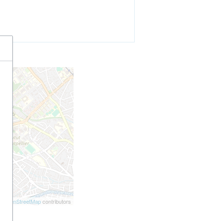
©
OpenStreetMap
contributors