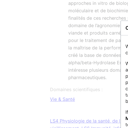
approches in vitro de biolog
moléculaire et de biochimie
finalités de ces recherches 
domaine de l’agronomie pou
viande et produits carnés, 
pour le traitement de patho
W
la maîtrise de la performa
c
créé la base de données E
alpha/beta-Hydrolase Enzy
W
a
intéresse plusieurs domaine
p
pharmaceutiques.
p
c
Domaines scientifiques :
t
Vie & Santé
b
I
LS4 Physiologie de la santé, de la m
t