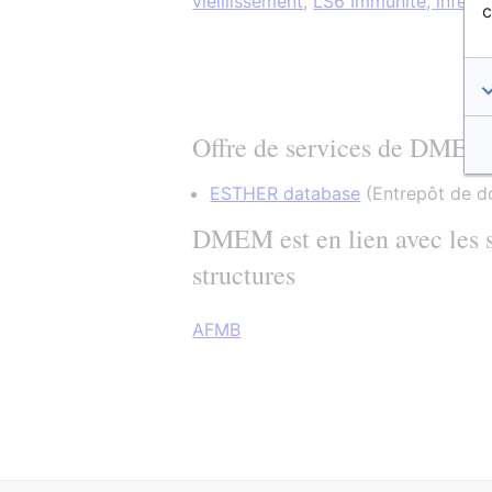
vieillissement
,
LS6 Immunité, infect
c
Offre de services de DMEM
ESTHER database
(
Entrepôt de 
DMEM est en lien avec les s
structures
AFMB