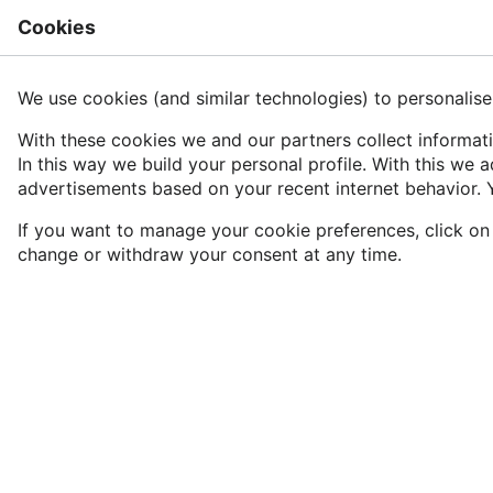
Cookies
Rech
Cat OPIDoR:Confidentialité
We use cookies (and similar technologies) to personalise
With these cookies we and our partners collect informati
In this way we build your personal profile. With this w
Langue
Suivre
Voir
advertisements based on your recent internet behavior. 
If you want to manage your cookie preferences, click o
Version datée du 23 janvier 2024 à 17:19 par
change or withdraw your consent at any time.
AnneAdmin
(
discussion
|
contributions
)
(
diff
)
← Version précédente
| Version actuelle
(diff) | Version suivante → (diff)
Par la présente Politique de confidentialité, l'Inist-
CNRS
s’engage à ce que les traitements de données
personnelles effectués sur
Cat OPIDoR
soient
conformes aux législations européenne et française