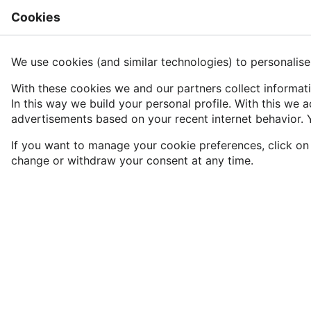
Cookies
Rech
Cat OPIDoR:Confidentialité
We use cookies (and similar technologies) to personalise
With these cookies we and our partners collect informati
In this way we build your personal profile. With this w
Langue
Suivre
Voir
advertisements based on your recent internet behavior. 
If you want to manage your cookie preferences, click o
Par la présente Politique de confidentialité, l'Inist-
change or withdraw your consent at any time.
CNRS
s’engage à ce que les traitements de données
personnelles effectués sur
Cat OPIDoR
soient
conformes aux législations européenne et française
de protection des données (
RGPD
) (mise à jour
juillet 2021).
Vous pouvez lire ou utiliser Cat
Cette