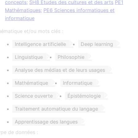
concepts
;
SH8 Études des cultures et des arts
PE1
Mathématiques
;
PE6 Sciences informatiques et
informatique
ématique et/ou mots clés :
Intelligence artificielle
Deep learning
Linguistique
Philosophie
Analyse des médias et de leurs usages
Mathématique
Informatique
Science ouverte
Épistémologie
Traitement automatique du langage
Apprentissage des langues
ype de données :