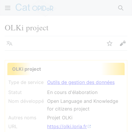
Rech
OLKi project
Langue
Suivre
Voir
OLKi project
Type de service
Outils de gestion des données
Statut
En cours d'élaboration
Nom développé
Open Language and Knowledge
for citizens project
Autres noms
Projet OLKi
URL
https://olki.loria.fr