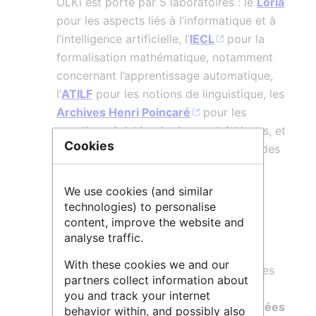
OLKi est porté par 5 laboratoires : le
Loria
pour les aspects liés à l’informatique et à
l’intelligence artificielle, l’
IECL
pour la
formalisation mathématique, notamment
concernant l’apprentissage automatique,
l’
ATILF
pour les notions de linguistique, les
Archives Henri Poincaré
pour les
questions épistémologiques et éthiques, et
Cookies
le
Crem
, pour les questions d’usage des
médias et des réseaux sociaux.
We use cookies (and similar
Le projet OLKi vise à concevoir de
technologies) to personalise
nouveaux algorithmes d'apprentissage
content, improve the website and
automatique dédiés à l'
extraction de
analyse traffic.
connaissance à partir des données
With these cookies we and our
langagières
, et réfléchir et proposer des
partners collect information about
solutions qui garantissent un
contrôle
you and track your internet
équitable, ouvert et partagé des données
behavior within, and possibly also