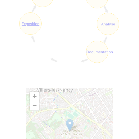
Exposition
Analyse
Documentation
+
−