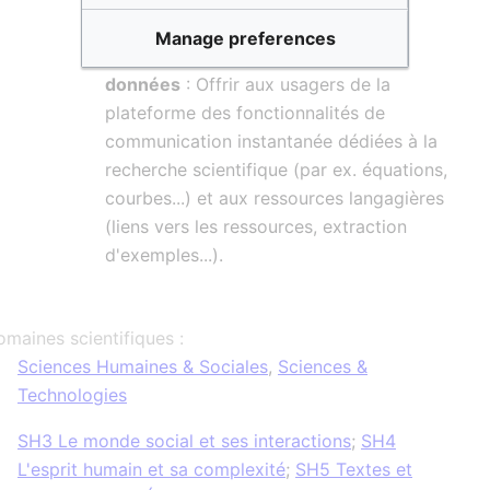
scientifiques.
Manage preferences
Contrôle équitable des accès aux
données
: Offrir aux usagers de la
plateforme des fonctionnalités de
communication instantanée dédiées à la
recherche scientifique (par ex. équations,
courbes...) et aux ressources langagières
(liens vers les ressources, extraction
d'exemples...).
maines scientifiques :
Sciences Humaines & Sociales
,
Sciences &
Technologies
SH3 Le monde social et ses interactions
;
SH4
L'esprit humain et sa complexité
;
SH5 Textes et