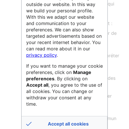
ainsi qu’une utilisation de ces données qui
outside our website. In this way
we build your personal profile.
respecte le citoyen et sa vie privée.
With this we adapt our website
Les trois principaux axes du projet sont :
and communication to your
preferences. We can also show
L’
intelligence artificielle
: Développer de
targeted advertisements based on
nouveaux algorithmes améliorant la
your recent internet behavior. You
compréhension automatique de
can read more about it in our
privacy policy
.
documents en langage naturel. Interpréter
les connaissances apprises par ces
If you want to manage your cookie
algorithmes. réaliser des recherches
preferences, click on
Manage
éthiques (transparence et ouverture des
preferences
. By clicking on
Accept all
, you agree to the use of
algorithmes).
all cookies. You can change or
Ressources langagières
: Développer
withdraw your consent at any
une plateforme de diffusion de
time.
ressources langagières fédérée pour
permettre et faciliter la mise en commun
Accept all cookies
des ressources ouvertes utiles aux