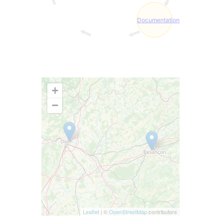
Documentation
+
−
Leaflet
| ©
OpenStreetMap
contributors