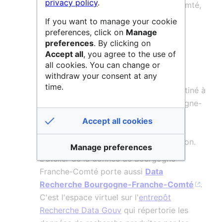
privacy policy
.
fédératives de Bourgogne-Franche-Comté,
la description de leurs données sur
If you want to manage your cookie
dat@UBFC.
preferences, click on
Manage
preferences
. By clicking on
Le service permet, depuis mars 2024,
Accept all
, you agree to the use of
également de
déposer des données
all cookies. You can change or
withdraw your consent at any
finalisées
, afin qu’elles soient
time.
téléchargeables directement. Il est destiné à
la communauté scientifique de Bourgogne-
Franche-Comté. Les données seront
Accept all cookies
hébergées au datacenter régional de
Bourgogne-Franche-Comté, situé à Dijon.
Manage preferences
L'atelier de la donnée de Bourgogne-
Franche-Comté porte aussi
Data
Recherche Bourgogne-Franche-Comté
.
C'est l'espace virtuel sur l'
entrepôt
Recherche Data Gouv
qui répertorie les