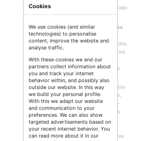
Cookies
détaillée (fiche de
métadonnées
) validée
par des documentalistes,
We use cookies (and similar
fournir
des
métadonnées
structurées
technologies) to personalise
selon
des standards internationaux
content, improve the website and
(Dublin Core, DataCite), qui utilisent des
analyse traffic.
vocabulaires contrôlés reconnus par les
With these cookies we and our
différentes communautés, en
partners collect information about
concertation avec les producteurs de
you and track your internet
données.
behavior within, and possibly also
Le portail dat@UBFC regroupe l’ensemble
outside our website. In this way
we build your personal profile.
des données décrites dans le catalogue,
With this we adapt our website
mais aussi des sous-portails. Ces sous-
and communication to your
portails sont des portails institutionnels
preferences. We can also show
(exemple dat@UFC, dat@Chrono,
targeted advertisements based on
dat@
OSU
, ...) permettant aux
your recent internet behavior. You
can read more about it in our
établissements, laboratoires et structures