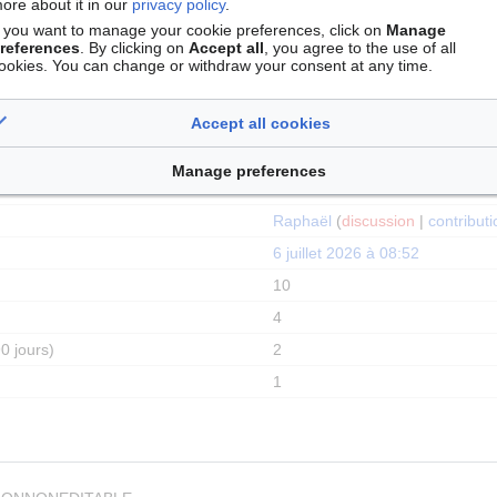
ore about it in our
privacy policy
.
Autoriser tous les utilisateurs (infini)
f you want to manage your cookie preferences, click on
Manage
references
. By clicking on
Accept all
, you agree to the use of all
ookies. You can change or withdraw your consent at any time.
Accept all cookies
Ourida
(
discussion
|
contributio
Manage preferences
6 novembre 2023 à 15:24
Raphaël
(
discussion
|
contribut
6 juillet 2026 à 08:52
10
4
0 jours)
2
1