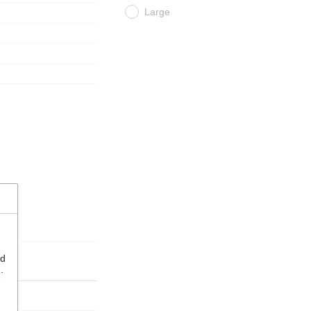
Large
nd
.
e