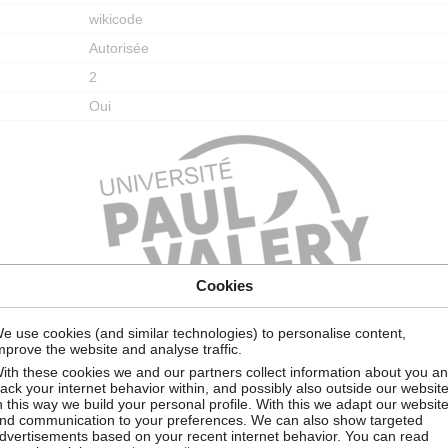
wikicode
Autorisée
2
Oui
Cookies
e use cookies (and similar technologies) to personalise content,
mprove the website and analyse traffic.
ith these cookies we and our partners collect information about you a
rack your internet behavior within, and possibly also outside our website
n this way we build your personal profile. With this we adapt our websit
nd communication to your preferences. We can also show targeted
Autoriser tous les utilisateurs (infini)
dvertisements based on your recent internet behavior. You can read