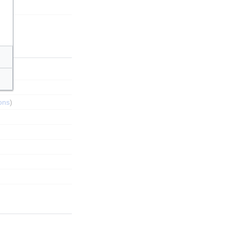
ns
)
ions
)