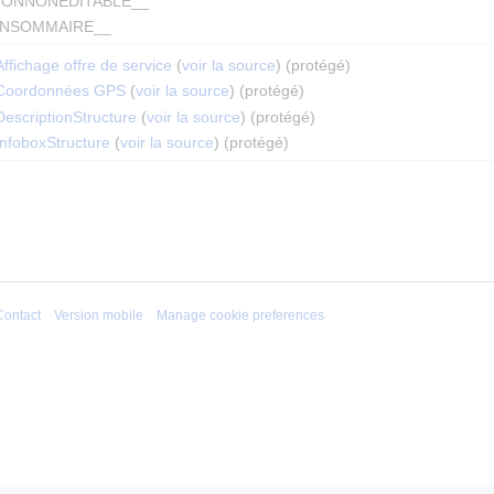
IONNONEDITABLE__
NSOMMAIRE__
ffichage offre de service
(
voir la source
) (protégé)
Coordonnées GPS
(
voir la source
) (protégé)
escriptionStructure
(
voir la source
) (protégé)
nfoboxStructure
(
voir la source
) (protégé)
Contact
Version mobile
Manage cookie preferences