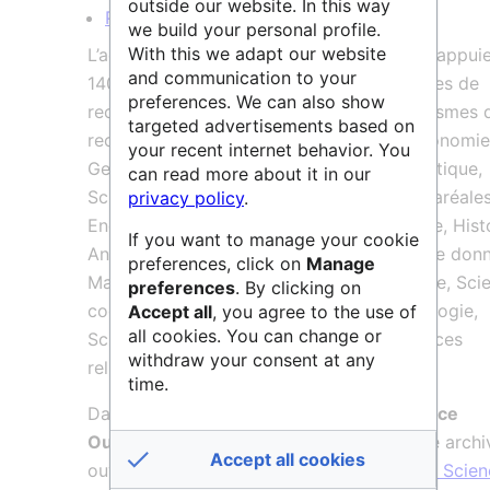
outside our website. In this way
Paris-Dauphine - PSL
.
we build your personal profile.
With this we adapt our website
L’activité scientifique de l’Université PSL s’appui
and communication to your
140 laboratoires de PSL regroupés par aires de
preferences. We can also show
recherches avec le soutien de trois organismes 
targeted advertisements based on
recherche (
CNRS
, Inria, Inserm) : Droit Economie
your recent internet behavior. You
Gestion, Lettres Philosophie, Arts et esthétique,
can read more about it in our
Sciences du vivant et de la santé, Etudes aréales
privacy policy
.
Energétique et procédés, Physique, Chimie, Histo
If you want to manage your cookie
Anthropologie, Informatique et sciences de don
preferences, click on
Manage
Mathématiques, Matériaux et matière molle, Sci
preferences
. By clicking on
cognitives, Sociologie, Patrimoine Archéologie,
Accept all
, you agree to the use of
all cookies. You can change or
Sciences de la Terre et de l'Univers, Sciences
withdraw your consent at any
religieuses.
time.
Dans le cadre de la promotion de la
Science
Ouverte
, l‘Université PSL s’est dotée d’une archi
Accept all cookies
ouverte
Portail HAL-PSL
et d’une
Charte Scien