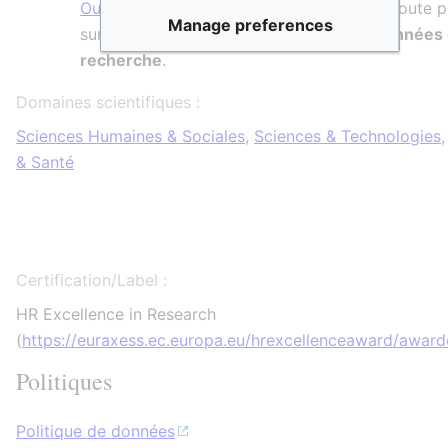
Ouverte
dont le point 6 de la feuille de route 
Manage preferences
sur
la réflexion sur la valorisation des données 
recherche
.
Domaines scientifiques :
Sciences Humaines & Sociales
,
Sciences & Technologies
& Santé
Certification/Label :
HR Excellence in Research
(
https://euraxess.ec.europa.eu/hrexcellenceaward/awar
Politiques
Politique de données