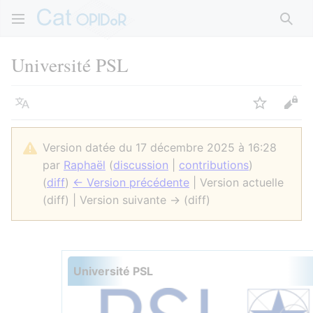
Rech
Université PSL
Langue
Suivre
Voir
Version datée du 17 décembre 2025 à 16:28
par
Raphaël
(
discussion
|
contributions
)
(
diff
)
← Version précédente
| Version actuelle
(diff) | Version suivante → (diff)
Université PSL