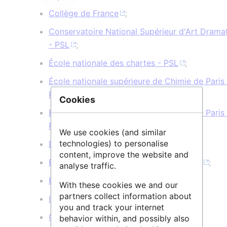
Collège de France
;
Conservatoire National Supérieur d'Art Drama
- PSL
;
École nationale des chartes - PSL
;
École nationale supérieure de Chimie de Paris 
PSL
;
Cookies
École nationale supérieure des Mines de Paris 
PSL
;
We use cookies (and similar
technologies) to personalise
École normale supérieure - PSL
;
content, improve the website and
École Pratique des Hautes Études - PSL
;
analyse traffic.
ESPCI Paris - PSL
;
With these cookies we and our
partners collect information about
Institut Curie
;
you and track your internet
Observatoire de Paris - PSL
;
behavior within, and possibly also