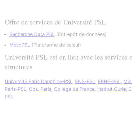
Offre de services de Université PSL
Recherche Data PSL
(
Entrepôt de données
)
MesoPSL
(
Plateforme de calcul
)
Université PSL est en lien avec les services e
structures
Université Paris Dauphine-PSL
,
ENS-PSL
,
EPHE-PSL
,
Min
Paris-PSL
,
Obs. Paris
,
Collège de France
,
Institut Curie
,
E
PSL