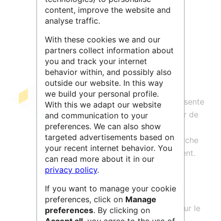
content, improve the website and
Leaflet
| ©
OpenStreetMap
contributors
analyse traffic.
With these cookies we and our
partners collect information about
you and track your internet
behavior within, and possibly also
outside our website. In this way
we build your personal profile.
Le site
Science ouverte de l'UGA
présente
With this we adapt our website
la stratégie et les réalisations en faveur de
and communication to your
preferences. We can also show
l’accès ouvert aux publications
targeted advertisements based on
scientifiques, aux données de la recherche
your recent internet behavior. You
et aux codes produits par l’établissement.
can read more about it in our
privacy policy
.
Science ouverte de l’UGA est le point
d’entrée unique vers l’ensemble des
If you want to manage your cookie
informations, ressources et services,
preferences, click on
Manage
évènements, formations et actualités sur le
preferences
. By clicking on
Accept all
, you agree to the use of