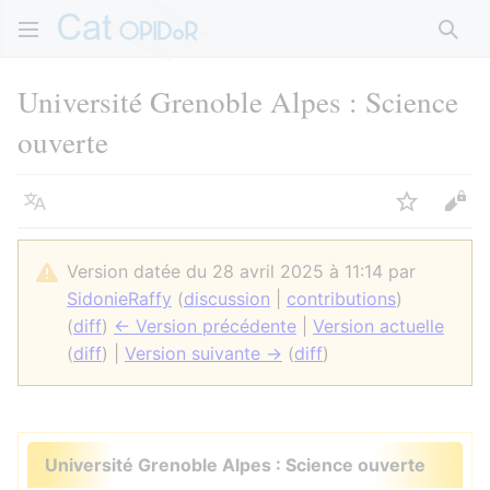
Rech
Université Grenoble Alpes : Science
ouverte
Langue
Suivre
Voir
Version datée du 28 avril 2025 à 11:14 par
SidonieRaffy
(
discussion
|
contributions
)
(
diff
)
← Version précédente
|
Version actuelle
(
diff
) |
Version suivante →
(
diff
)
Université Grenoble Alpes : Science ouverte