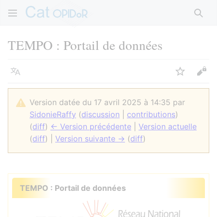
Rech
TEMPO : Portail de données
Langue
Suivre
Voir
Version datée du 17 avril 2025 à 14:35 par
SidonieRaffy
(
discussion
|
contributions
)
(
diff
)
← Version précédente
|
Version actuelle
(
diff
) |
Version suivante →
(
diff
)
TEMPO : Portail de données