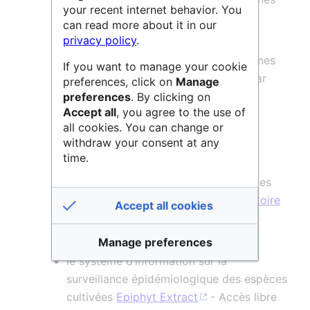
your recent internet behavior. You
de l'INRAE Phenoclim, pilotée par
can read more about it in our
AGROCLIM
(INRAE) - Accès libre
privacy policy
.
la base de données d'espèces pérennes
If you want to manage your cookie
de l'INRAE Phenoclim PRO, pilotée par
preferences, click on
Manage
AGROCLIM
(INRAE) - Accès après
preferences
. By clicking on
Accept all
, you agree to the use of
autorisation
all cookies. You can change or
le Système d'information
GnpIS
de
withdraw your consent at any
l'URGI (INRAE) - Accès libre
time.
la base de données du programme des
sciences participatives de l'
Observatoire
Accept all cookies
des Saisons
qui est géré de
Tela
Botanica
- Accès libre
Manage preferences
le système d’information sur la
surveillance épidémiologique des espèces
cultivées
Epiphyt Extract
- Accès libre