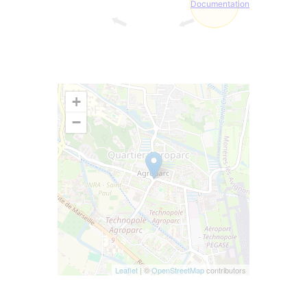
Documentation
+
−
Leaflet
| ©
OpenStreetMap
contributors