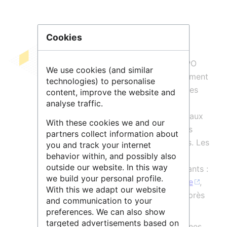
Cookies
Le portail de données du
SOERE
TEMPO
We use cookies (and similar
permet la consultation et le téléchargement
technologies) to personalise
des données phénologiques des espèces
content, improve the website and
d'intérêt du projet. L'application web
analyse traffic.
constitue un portail d'accès centralisé aux
With these cookies we and our
données phénologiques présentes dans
partners collect information about
différentes bases de données distantes. Les
you and track your internet
données proposées proviennent de
behavior within, and possibly also
outside our website. In this way
plusieurs systèmes d'information existants :
we build your personal profile.
l'
Observatoire des saisons-Recherche
,
With this we adapt our website
piloté par le
CEFE
(
CNRS
) - Accès après
and communication to your
autorisation
preferences. We can also show
targeted advertisements based on
la base de données d'espèces pérennes