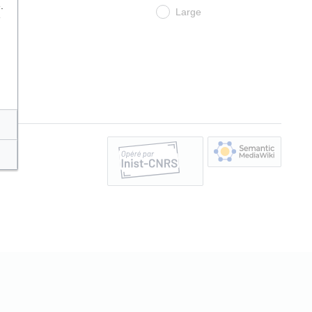
.
Large
e