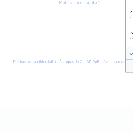
t
Mot de passe oublié ?
I
a
a
m
I
p
c
Politique de confidentialité
À propos de Cat OPIDoR
Avertissements