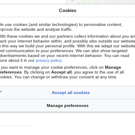
ience ouverte
,
Cookies
 cet objectif est
s et s’attachera à
e use cookies (and similar technologies) to personalise content,
stockage,
Leaflet
| ©
OpenStreetMap
con
mprove the website and analyse traffic.
es propres
ith these cookies we and our partners collect information about you a
rack your internet behavior within, and possibly also outside our website
n this way we build your personal profile. With this we adapt our websit
nd communication to your preferences. We can also show targeted
dvertisements based on your recent internet behavior. You can read
,
Vie & Santé
ore about it in our
privacy policy
.
f you want to manage your cookie preferences, click on
Manage
references
. By clicking on
Accept all
, you agree to the use of all
ookies. You can change or withdraw your consent at any time.
Accept all cookies
Manage preferences
ded
)