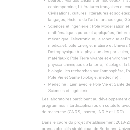
Lettres : Mondes anciens et médiévaux; His
contemporaine; Littératures françaises et c
Civilisations, cultures, littératures et société
langages; Histoire de l’art et archéologie; G
Sciences et ingénierie : Pôle Modélisation et 
mathématiques pures et appliquées, l’informa
mécanique, l’électronique, la robotique et l’i
médicale); pôle Énergie, matière et Univers 
l’astrophysique à la physique des particules, 
matériaux); Pôle Terre vivante et environne
physico-chimiques de la terre, l’écologie, la b
biologie, les recherches sur l’atmosphère, l
Pôle Vie et Santé (biologie, médecine) ;
Médecine : Lien avec le Pôle Vie et Santé de 
Sciences et ingénierie.
Les laboratoires participent au développement
programmes interdisciplinaires en cotutelle ave
de recherche (
CNRS
, Inserm, INRIA et l’IRD).
Dans le cadre du projet d’établissement 2019-20
grands objectifs stratégique de Sorbonne Univer