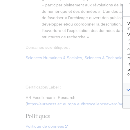
« participer pleinement aux révolutions de la
sc
du numérique et des données ». L’un des axes de
de favoriser « l’archivage ouvert des publication
W
développer et/ou coordonner la description, le 
i
l’ouverture et l’exploitation des données dans s
W
structures de recherche ».
t
I
Domaines scientifiques :
a
a
Sciences Humaines & Sociales
,
Sciences & Technologies
m
I
p
c
Certification/Label :
HR Excellence in Research
(
https://euraxess.ec.europa.eu/hrexcellenceaward/awar
Politiques
Politique de données