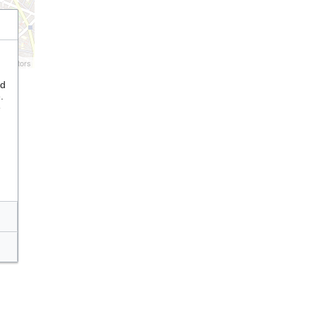
tributors
nd
.
e