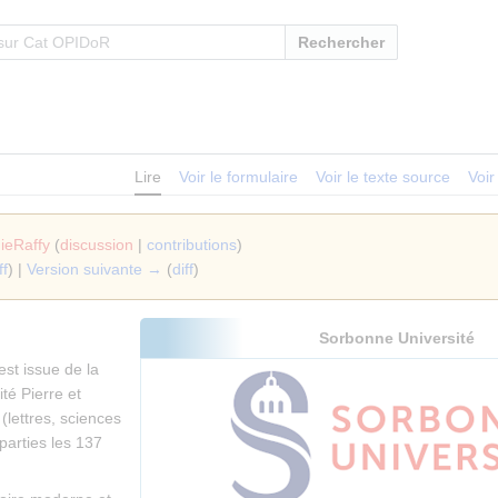
Rechercher
Lire
Voir le formulaire
Voir le texte source
Voir
ieRaffy
(
discussion
|
contributions
)
ff
) |
Version suivante →
(
diff
)
Sorbonne Université
est issue de la
ité Pierre et
(lettres, sciences
parties les 137