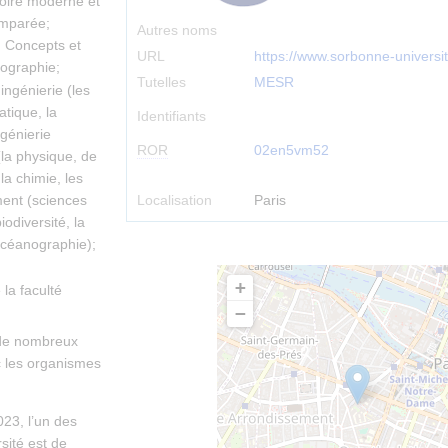
toire moderne et
omparée;
Autres noms
s; Concepts et
URL
https://www.sorbonne-universit
éographie;
Tutelles
MESR
ingénierie (les
tique, la
Identifiants
ngénierie
ROR
02en5vm52
(la physique, de
la chimie, les
Localisation
Paris
ment (sciences
iodiversité, la
’océanographie);
+
la faculté
−
 de nombreux
c les organismes
23, l’un des
sité est de