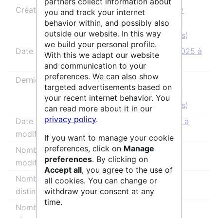
partners collect information about
Créateur de la page
SidonieRaffy
you and track your internet
(
discussion
|
behavior within, and possibly also
outside our website. In this way
contributions
)
we build your personal profile.
Date de création de la page
24 janvier 2025 à
With this we adapt our website
11:56
and communication to your
preferences. We can also show
Dernier rédacteur
Raphaël
targeted advertisements based on
(
discussion
|
your recent internet behavior. You
contributions
)
can read more about it in our
privacy policy
.
Date de la dernière
12 juin 2026 à
modification
16:00
If you want to manage your cookie
preferences, click on
Manage
Nombre total de
13
preferences
. By clicking on
modifications
Accept all
, you agree to the use of
Nombre total d’auteurs
2
all cookies. You can change or
withdraw your consent at any
distincts
time.
Nombre de modifications
1