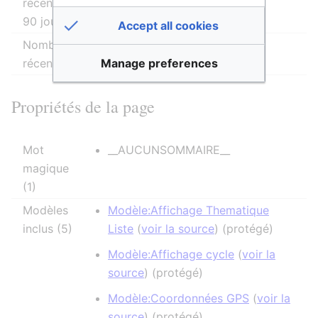
récentes (dans les derniers
90 jours)
Accept all cookies
Nombre d’auteurs distincts
1
Manage preferences
récents
Propriétés de la page
Mot
__AUCUNSOMMAIRE__
magique
(1)
Modèles
Modèle:Affichage Thematique
inclus (5)
Liste
(
voir la source
) (protégé)
Modèle:Affichage cycle
(
voir la
source
) (protégé)
Modèle:Coordonnées GPS
(
voir la
source
) (protégé)