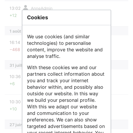
diff
13:02
AnneAdmin
+12
Aucun résumé des modifications
Cookies
1 août 2017
We use cookies (and similar
diff
16:14
CiolekAnne
technologies) to personalise
content, improve the website and
−468
Aucun résumé des modifications
analyse traffic.
31 juillet 2017
With these cookies we and our
diff
partners collect information about
10:36
CiolekAnne
you and track your internet
+6
Aucun résumé des modifications
behavior within, and possibly also
outside our website. In this way
diff
we build your personal profile.
10:30
CiolekAnne
With this we adapt our website
+10
Aucun résumé des modifications
and communication to your
preferences. We can also show
27 juin 2017
targeted advertisements based on
your recent internet behavior. You
diff