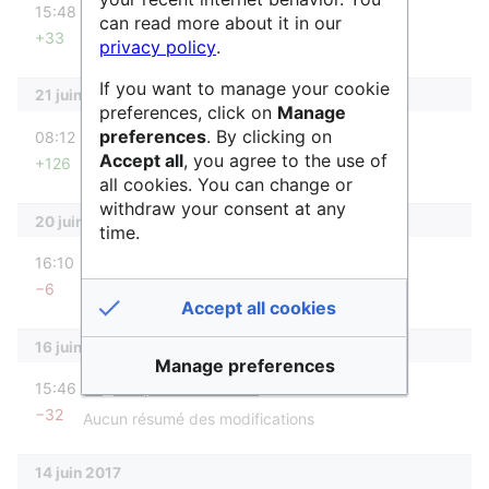
15:48
CiolekAnne
can read more about it in our
+33
Aucun résumé des modifications
privacy policy
.
If you want to manage your cookie
21 juin 2017
preferences, click on
Manage
diff
preferences
. By clicking on
08:12
CiolekAnne
Accept all
, you agree to the use of
+126
Aucun résumé des modifications
all cookies. You can change or
withdraw your consent at any
20 juin 2017
time.
diff
16:10
CiolekAnne
−6
Aucun résumé des modifications
Accept all cookies
16 juin 2017
Manage preferences
diff
15:46
Jacquemot Christine
−32
Aucun résumé des modifications
14 juin 2017