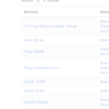
Afficher
entrées
Services
Doma
Scien
CY Cergy Paris Université : GitLab
Scien
Vie &
Cirad GitLab
Scien
Scien
Forge INRAE
Vie &
Scien
Forge Université Lyon 1
Scien
Vie &
GitLab : ESRF
Scien
GitLab CCSD
Scien
Scien
GitLab CRIStAL
Vie &