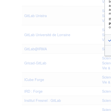
Vie &
I
a
a
Scien
m
GitLab Unistra
Scien
I
Vie &
p
c
Scien
GitLab Université de Lorraine
Scien
Vie &
GitLab@IRMA
Scien
Scien
Gricad-GitLab
Scien
Vie &
Scien
ICube Forge
Vie &
IRD : Forge
Scien
Institut Fresnel : GitLab
Scien
Scien