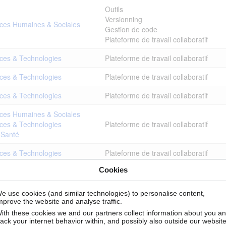
Outils
Versionning
ces Humaines & Sociales
Gestion de code
Plateforme de travail collaboratif
ces & Technologies
Plateforme de travail collaboratif
ces & Technologies
Plateforme de travail collaboratif
ces & Technologies
Plateforme de travail collaboratif
ces Humaines & Sociales
ces & Technologies
Plateforme de travail collaboratif
 Santé
ces & Technologies
Plateforme de travail collaboratif
Cookies
ces & Technologies
Plateforme de travail collaboratif
 Santé
Plateforme de travail collaboratif
e use cookies (and similar technologies) to personalise content,
mprove the website and analyse traffic.
ces Humaines & Sociales
ith these cookies we and our partners collect information about you a
ces & Technologies
Plateforme de travail collaboratif
rack your internet behavior within, and possibly also outside our website