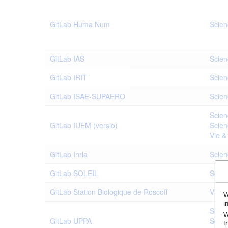
GitLab Huma Num
Scien
GitLab IAS
Scien
GitLab IRIT
Scien
GitLab ISAE-SUPAERO
Scien
Scien
GitLab IUEM (versio)
Scien
Vie &
GitLab Inria
Scien
GitLab SOLEIL
Scien
GitLab Station Biologique de Roscoff
Vie &
W
i
Scien
W
GitLab UPPA
Scien
t