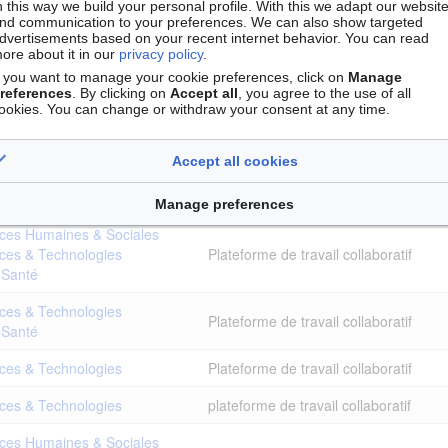
 Santé
n this way we build your personal profile. With this we adapt our websit
nd communication to your preferences. We can also show targeted
dvertisements based on your recent internet behavior. You can read
ces Humaines & Sociales
ore about it in our
privacy policy
.
ces & Technologies
Plateforme de travail collaboratif
f you want to manage your cookie preferences, click on
Manage
 Santé
references
. By clicking on
Accept all
, you agree to the use of all
ookies. You can change or withdraw your consent at any time.
ces Humaines & Sociales
ces & Technologies
Plateforme de travail collaboratif
 Santé
Accept all cookies
ces & Technologies
Plateforme de travail collaboratif
Manage preferences
ces Humaines & Sociales
ces & Technologies
Plateforme de travail collaboratif
 Santé
ces & Technologies
Plateforme de travail collaboratif
 Santé
ces & Technologies
Plateforme de travail collaboratif
ces & Technologies
plateforme de travail collaboratif
ces Humaines & Sociales