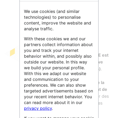
Leaflet
| ©
OpenStreetMap
contributors
We use cookies (and similar
technologies) to personalise
content, improve the website and
analyse traffic.
With these cookies we and our
partners collect information about
you and track your internet
Développée au sein de l'
ARHN
,
OntoME est
behavior within, and possibly also
outside our website. In this way
une application de gestion collaborative
we build your personal profile.
d'ontologies (ou modèles de données)
.
With this we adapt our website
Conçue pour tout modèle de données
and communication to your
structuré orienté objet,
OntoME facilite la
preferences. We can also show
construction, la gestion et l'alignement de
targeted advertisements based on
votre ontologie
. Il est possible de créer des
your recent internet behavior. You
can read more about it in our
classes et des propriétés ou d'utiliser les
privacy policy
.
ontologies déjà existantes.