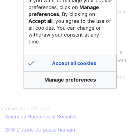
If you want to manage your cookie
preferences, click on
Manage
Les deux applications développées au sein
preferences
. By clicking on
du LARHA OntoME et Geovistory
Accept all
, you agree to the use of
all cookies. You can change or
(environnement virtuel de recherche)
withdraw your consent at any
permettent de produire des données
time.
géohistoriques, tant qualitatives que
quantitatives. Depuis septembre 2023, le
code d'OntoME est également entièrement
Accept all cookies
ouvert (open source), ce qui place
maintenant l'ensemble en conformité avec
Manage preferences
les principes
principes FAIR
.
maines scientifiques :
Sciences Humaines & Sociales
SH6 L'étude du passé humain