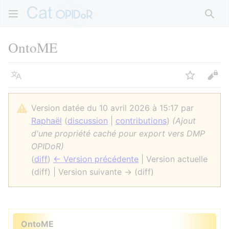
Rech
OntoME
Langue
Suivre
Voir
Version datée du 10 avril 2026 à 15:17 par
Raphaël
(
discussion
|
contributions
)
(Ajout
d'une propriété caché pour export vers DMP
OPIDoR)
(
diff
)
← Version précédente
| Version actuelle
(diff) | Version suivante → (diff)
OntoME