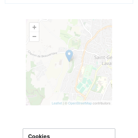
+
−
Leaflet
| ©
OpenStreetMap
contributors
Cookies