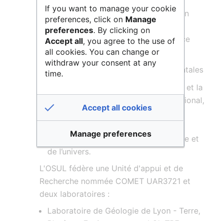
connaissances dans le domaine des
If you want to manage your cookie
sciences de la Terre et de l’univers, en
preferences, click on
Manage
particulier auprès des personnels
preferences
. By clicking on
enseignants et des usagers du service
Accept all
, you agree to the use of
public de l’enseignement
all cookies. You can change or
withdraw your consent at any
Le soutien aux réalisations instrumentales
time.
La collecte, l’archivage, le traitement et la
diffusion, au plan national et international,
Accept all cookies
des données d’observatoires et des
grands programmes nationaux et
Manage preferences
internationaux en sciences de la Terre et
de l’univers.
L'OSUL fédère une Unité d'appui et de
Recherche nommée COMET UAR3721 et
deux laboratoires :
Laboratoire de Géologie de Lyon - Terre,