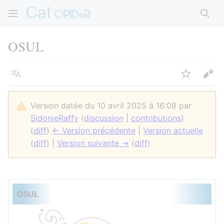
Rech
OSUL
Langue
Suivre
Voir
Version datée du 10 avril 2025 à 16:08 par
SidonieRaffy
(
discussion
|
contributions
)
(
diff
)
← Version précédente
|
Version actuelle
(
diff
) |
Version suivante →
(
diff
)
OSUL