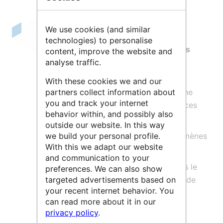
We use cookies (and similar
L'
Observatoire de Lyon est un
technologies) to personalise
observatoire des sciences de l'univers
content, improve the website and
(
OSU
)
. Les principales missions de
analyse traffic.
l'observatoire sont :
With these cookies we and our
La réalisation de travaux de recherche
partners collect information about
you and track your internet
fondamentale ou appliquée en sciences
behavior within, and possibly also
de la Terre et de l’univers
outside our website. In this way
L’observation permanente de phénomènes
we build your personal profile.
With this we adapt our website
naturels et anthropiques
and communication to your
La formation initiale et continue dans le
preferences. We can also show
domaine des sciences de la Terre et de
targeted advertisements based on
your recent internet behavior. You
l’univers
can read more about it in our
Le progrès et la diffusion des
privacy policy
.