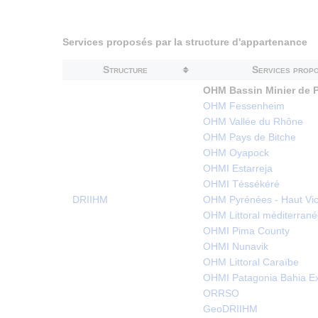
Services proposés par la structure d'appartenance
Structure
Services prop
OHM Bassin Minier de 
OHM Fessenheim
OHM Vallée du Rhône
OHM Pays de Bitche
OHM Oyapock
OHMI Estarreja
OHMI Téssékéré
DRIIHM
OHM Pyrénées - Haut Vi
OHM Littoral méditerran
OHMI Pima County
OHMI Nunavik
OHM Littoral Caraïbe
OHMI Patagonia Bahia E
ORRSO
GeoDRIIHM