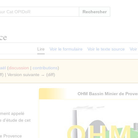
Rechercher
ce
Lire
Voir le formulaire
Voir le texte source
Voir
aël
(
discussion
|
contributions
)
ff) | Version suivante → (diff)
OHM Bassin Minier de Prove
ement appelé
e d’étude de cet
de Provence