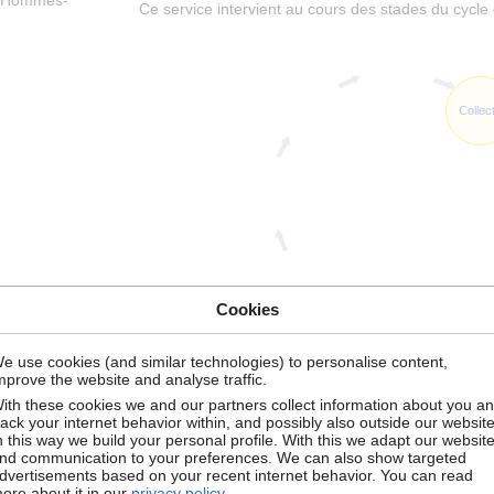
ns Hommes-
Ce service intervient au cours des stades du cycle 
Collec
Cookies
e use cookies (and similar technologies) to personalise content,
mprove the website and analyse traffic.
n de l’espace
ith these cookies we and our partners collect information about you a
rack your internet behavior within, and possibly also outside our website
+
n this way we build your personal profile. With this we adapt our websit
−
nd communication to your preferences. We can also show targeted
dvertisements based on your recent internet behavior. You can read
ore about it in our
privacy policy
.