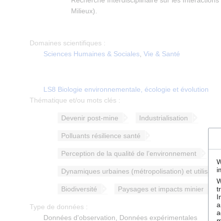
Recherche Interdisciplinaire sur les Interactio
Milieux).
Domaines scientifiques :
Sciences Humaines & Sociales
,
Vie & Santé
LS8 Biologie environnementale, écologie et évolution
Thématique et/ou mots clés :
Devenir post-mine
Industrialisation
Polluants résilience santé
Perception de la qualité de l’environnement
W
i
Dynamiques urbaines (métropolisation) et utilisatio
W
t
Biodiversité
Paysages et impacts minier
I
a
Type de données :
a
Données d'observation, Données expérimentales
m