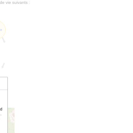
de vie suivants :
te
nd
.
e