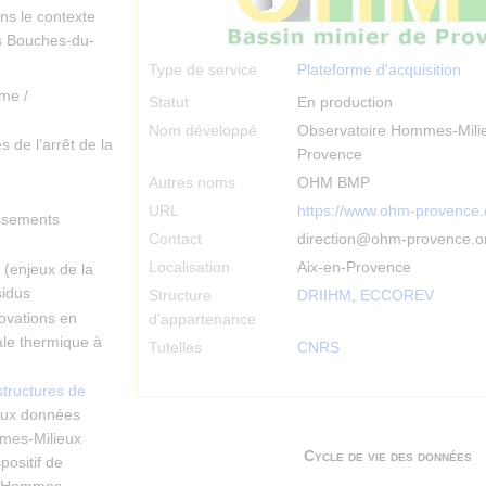
ns le contexte
es Bouches-du-
Type de service
Plateforme d'acquisition
me /
Statut
En production
Nom développé
Observatoire Hommes-Milie
de l’arrêt de la
Provence
Autres noms
OHM BMP
URL
https://www.ohm-provence.
issements
Contact
direction@ohm-provence.o
Localisation
Aix-en-Provence
(enjeux de la
sidus
Structure
DRIIHM
,
ECCOREV
ovations en
d'appartenance
ale thermique à
Tutelles
CNRS
structures de
aux données
mmes-Milieux
Cycle de vie des données
positif de