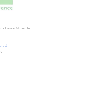
ux Bassin Minier de
org
rg