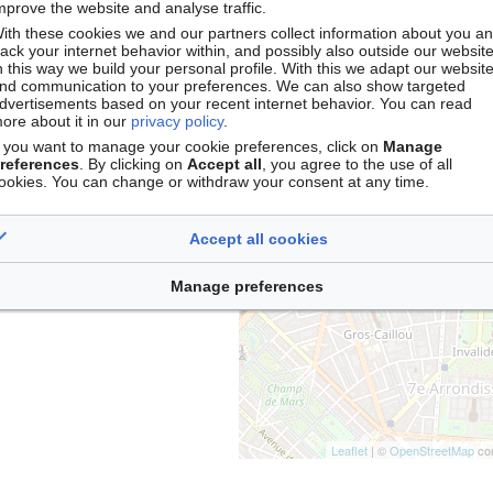
mprove the website and analyse traffic.
s de sons,
ith these cookies we and our partners collect information about you a
Documen
rack your internet behavior within, and possibly also outside our website
n this way we build your personal profile. With this we adapt our websit
nd communication to your preferences. We can also show targeted
dvertisements based on your recent internet behavior. You can read
ore about it in our
privacy policy
.
f you want to manage your cookie preferences, click on
Manage
references
. By clicking on
Accept all
, you agree to the use of all
+
ookies. You can change or withdraw your consent at any time.
−
ieurs
Accept all cookies
Manage preferences
Leaflet
| ©
OpenStreetMap
con