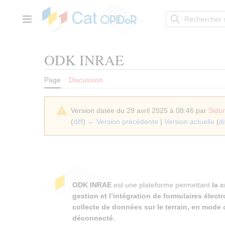
Aller
au
contenu
Menu principal
ODK INRAE
Page
Discussion
Version datée du 29 avril 2025 à 08:46 par
Sido
(
diff
)
← Version précédente
|
Version actuelle
(
di
ODK INRAE
est une plateforme permettant
la c
gestion et l’intégration de formulaires élect
collecte de données sur le terrain, en mode
déconnecté.