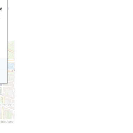
nd
tation
.
e
tributors