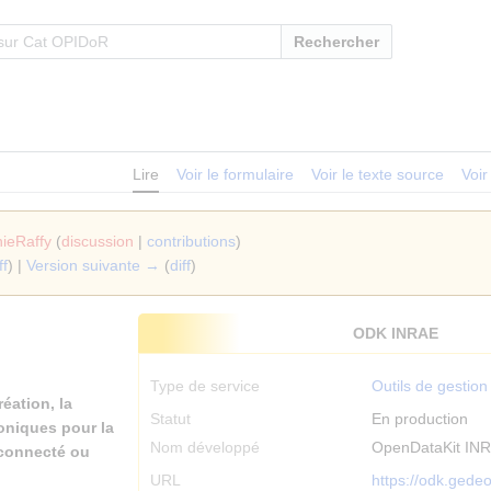
Rechercher
Lire
Voir le formulaire
Voir le texte source
Voir
nieRaffy
(
discussion
|
contributions
)
ff
) |
Version suivante →
(
diff
)
ODK INRAE
Type de service
Outils de gestio
réation, la
Statut
En production
roniques pour la
Nom développé
OpenDataKit IN
 connecté ou
URL
https://odk.gedeo