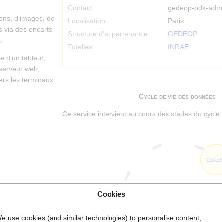
s
Contact
gedeop-odk-admi
ons, d’images, de
Localisation
Paris
 via des encarts
Structure d'appartenance
GEDEOP
.
Tutelles
INRAE
ge d’un tableur,
n serveur web,
vers les terminaux
Cycle de vie des données
Ce service intervient au cours des stades du cycle 
Collec
Cookies
e use cookies (and similar technologies) to personalise content,