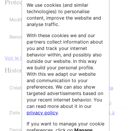
Protection de la page
We use cookies (and similar
technologies) to personalise
content, improve the website and
Modifier
Autoriser tous les utilisateurs
analyse traffic.
(infini)
With these cookies we and our
Renommer
Autoriser tous les utilisateurs
partners collect information about
(infini)
you and track your internet
behavior within, and possibly also
Voir le journal des protections pour cette page.
outside our website. In this way
we build your personal profile.
Historique des modifications
With this we adapt our website
and communication to your
preferences. We can also show
Créateur de la page
Thomas Sanna
targeted advertisements based on
(
discussion
|
your recent internet behavior. You
contributions
)
can read more about it in our
privacy policy
.
Date de création de la page
29 avril 2025 à
09:47
If you want to manage your cookie
Dernier rédacteur
IsabelleCao
preferences, click on
Manage