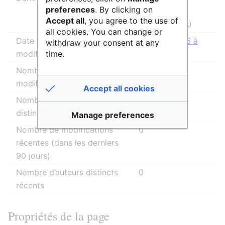
preferences
. By clicking on
(
discussion
|
Accept all
, you agree to the use of
contributions
)
all cookies. You can change or
Date de la dernière
31 mars 2026 à
withdraw your consent at any
time.
modification
14:07
Nombre total de
42
modifications
Accept all cookies
Nombre total d’auteurs
4
distincts
Manage preferences
Nombre de modifications
0
récentes (dans les derniers
90 jours)
Nombre d’auteurs distincts
0
récents
Propriétés de la page