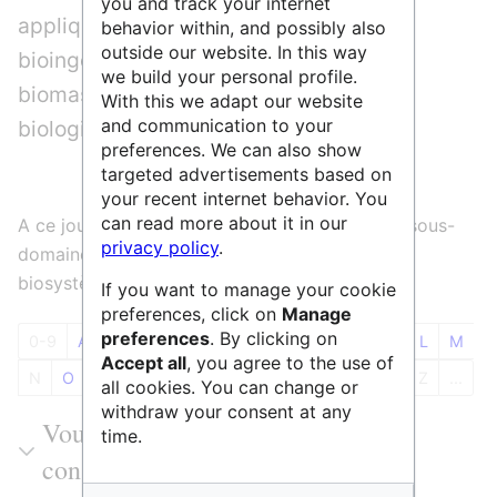
you and track your internet
appliquées aux plantes et aux animaux,
behavior within, and possibly also
outside our website. In this way
bioingénierie et biologie synthétique,
we build your personal profile.
biomasse et biocarburants, risques
With this we adapt our website
and communication to your
biologiques
preferences. We can also show
targeted advertisements based on
your recent internet behavior. You
can read more about it in our
A ce jour 134 entités sont référencées dans le sous-
privacy policy
.
domaine LS9 Biotechnologie et ingénierie des
biosystèmes
If you want to manage your cookie
preferences, click on
Manage
preferences
. By clicking on
0-9
A
B
C
D
E
F
G
H
I
J
K
L
M
Accept all
, you agree to the use of
N
O
P
Q
R
S
T
U
V
W
X
Y
Z
...
all cookies. You can change or
withdraw your consent at any
Vous pouvez filtrer les résultats ou
time.
consulter l'ensemble du tableau