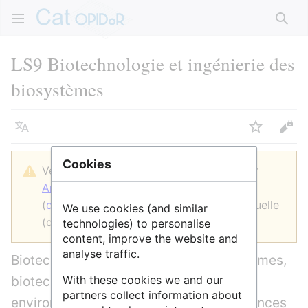
Rech
LS9 Biotechnologie et ingénierie des
biosystèmes
Langue
Suivre
Voir
Cookies
Version datée du 27 juin 2022 à 14:51 par
AnneAdmin
(
discussion
|
contributions
)
(
diff
)
← Version précédente
| Version actuelle
We use cookies (and similar
(diff) | Version suivante → (diff)
technologies) to personalise
content, improve the website and
analyse traffic.
Biotechnologie utilisant tous les organismes,
biotechnologie pour les applications
With these cookies we and our
partners collect information about
environnementales et alimentaires, sciences